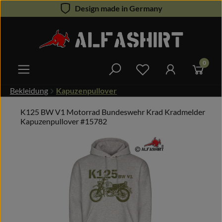
Design made in Germany
Zum Hauptinhalt springen
0
Du hast 0 Produkte 
Bekleidung
Kapuzenpullover
K125 BW V1 Motorrad Bundeswehr Krad Kradmelder
Kapuzenpullover #15782
Bildergalerie überspringen