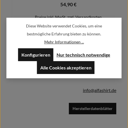
54,90 €
Regulärer Preis:
Preise inkl. MwSt. zzgl. Versandkosten
Diese Website verwendet Cookies, um eine
bestmögliche Erfahrung bieten zu können.
Mehr Informationen ...
Herstellerinformationen:
Details
Konfigurieren
Nur technisch notwendige
Alfa GmbH / Alfashirt
Weisweilerstr.20-22
Alle Cookies akzeptieren
52379 Langerwehe
info@alfashirt.de
Herstellerdatenblätter