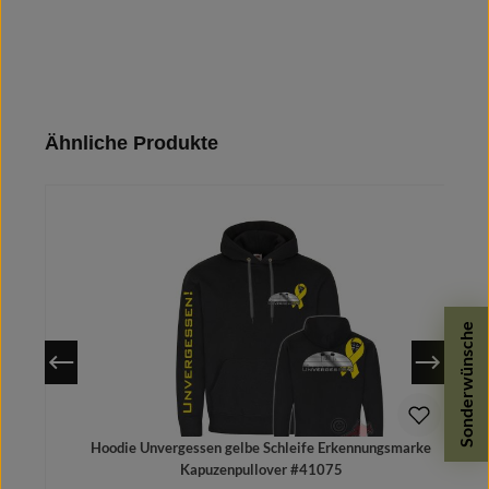
Produktgalerie überspringen
Ähnliche Produkte
Sonderwünsche
Hoodie Unvergessen gelbe Schleife Erkennungsmarke
Kapuzenpullover #41075