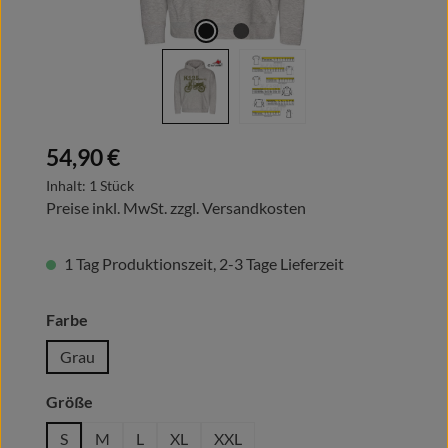
Regulärer Preis:
54,90 €
Inhalt:
1 Stück
Preise inkl. MwSt. zzgl. Versandkosten
1 Tag Produktionszeit, 2-3 Tage Lieferzeit
auswählen
Farbe
Grau
auswählen
Größe
S
M
L
XL
XXL