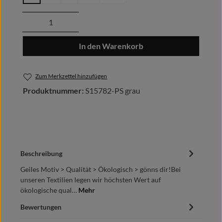
Produkt Anzahl: Gib den gewünschten Wert
In den Warenkorb
Zum Merkzettel hinzufügen
Produktnummer:
S15782-PS grau
Beschreibung
Geiles Motiv > Qualität > Ökologisch > gönns dir!Bei
unseren Textilien legen wir höchsten Wert auf
ökologische qual…
Mehr
Bewertungen