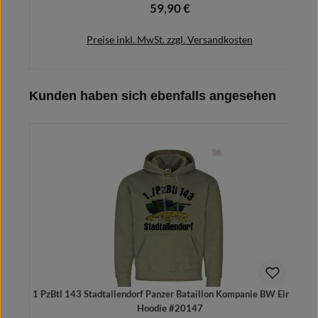
59,90 €
Regulärer Preis:
Preise inkl. MwSt. zzgl. Versandkosten
Produktgalerie überspringen
Kunden haben sich ebenfalls angesehen
Details
1 PzBtl 143 Stadtallendorf Panzer Bataillon Kompanie BW Einheit
Hoodie #20147