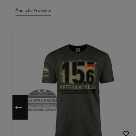
Grafik + Druck MADE IN GERMANY
Ähnliche Produkte
100% Baumwolle/cotton/coton(m.)/Algodón
Rundgesticktes Gewebe mit Doppelnähten
Produktgalerie überspringen
Rundhalsausschnitt
Marken Label am Textil sichtbar
Moderner zeitgemäßer Schnitt
Optimale Wärmeübertragung, angenehmes Tragege
Extrem glatte und fusselfreie Oberfläche
Kragenband im Nacken für cleanes Finish
Individuell auf deine ausgewählte Größe gedruckt
Nutze die hinterlegte Größentabelle um sicher zu gehen, 
Da das Motiv erst nach Bestelleingang auf deine gewähl
Du hast eine bessere/eigene Idee?
Schicke uns Deinen Motivwunsch vorab und wir designe
Bitte beachte hierbei, dass nach dem Kauf keine Ände