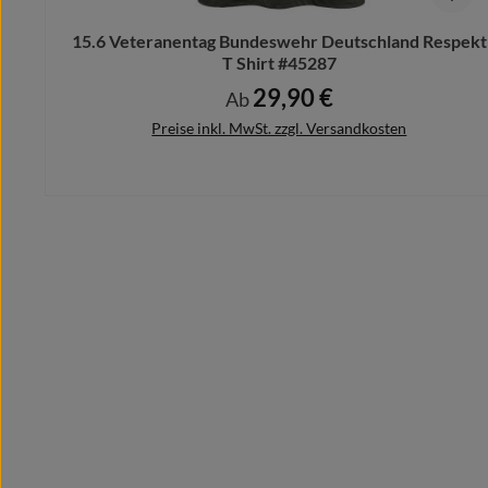
15.6 Veteranentag Bundeswehr Deutschland Respekt
T Shirt #45287
29,90 €
Regulärer Preis:
Ab
Preise inkl. MwSt. zzgl. Versandkosten
Details