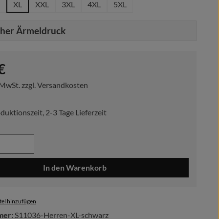
XL
XXL
3XL
4XL
5XL
cher Ärmeldruck
reis:
€
. MwSt. zzgl. Versandkosten
duktionszeit, 2-3 Tage Lieferzeit
 Anzahl: Gib den gewünschten Wert ein ode
In den Warenkorb
el hinzufügen
mer:
S11036-Herren-XL-schwarz