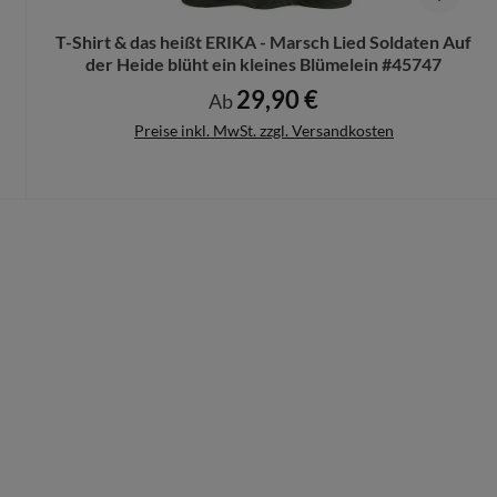
T-Shirt & das heißt ERIKA - Marsch Lied Soldaten Auf
der Heide blüht ein kleines Blümelein #45747
29,90 €
Regulärer Preis:
Ab
Preise inkl. MwSt. zzgl. Versandkosten
Details