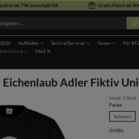
nfrei ab 79€ innerhalb DE
Gratis Patch ab 50€
 2026
Aufkleber
Tactical|Survival
Tassen
Für KF
Bekleidung
SALE %
 Eichenlaub Adler Fiktiv Uni
Inhalt:
1 Stück
auswäh
Farbe
Schwarz
auswä
Größe