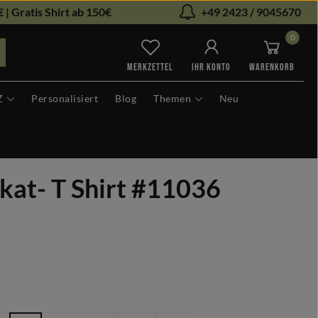
 | Gratis Shirt ab 150€
+49 2423 / 9045670
0
Du hast 0 Produkte auf dem Me
MERKZETTEL
IHR KONTO
WARENKORB
Z
Personalisiert
Blog
Themen
Neu
kat- T Shirt #11036
len
hlen