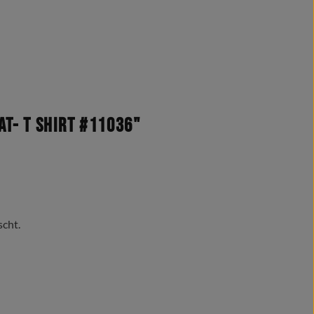
t- T Shirt #11036"
scht.