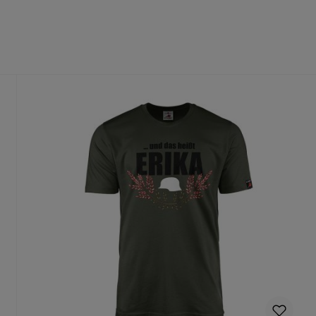
fühl
dass du die richtige Größe wählst.
te Größe gedruckt wird, ist ein Umtausch nur aus Qualitätsmängel
n Deinen Produktvorschlag kostenlos.
rungen mehr vorgenommen werden können.