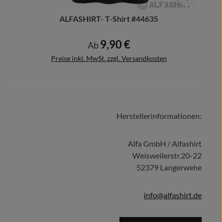
ALFASHIRT- T-Shirt #44635
9,90 €
Regulärer Preis:
Ab
Preise inkl. MwSt. zzgl. Versandkosten
Herstellerinformationen:
Details
Alfa GmbH / Alfashirt
Weisweilerstr.20-22
52379 Langerwehe
info@alfashirt.de