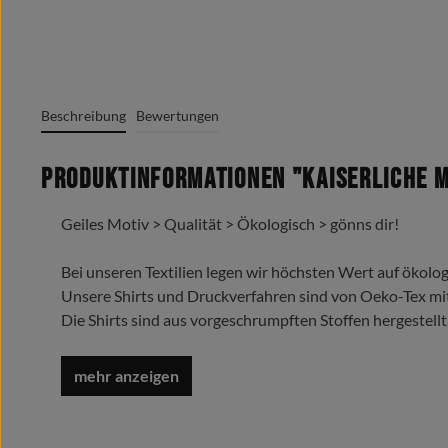
Beschreibung
Bewertungen
Produktinformationen "Kaiserliche Ma
Geiles Motiv > Qualität > Ökologisch > gönns dir!
Bei unseren Textilien legen wir höchsten Wert auf ökolog
Unsere Shirts und Druckverfahren sind von Oeko-Tex mi
Die Shirts sind aus vorgeschrumpften Stoffen hergestellt
Trage es liebe es lebe es !
Oeko-Tex Standard 100