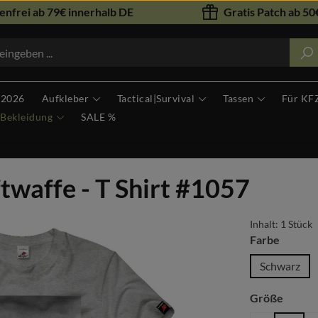
nfrei ab 79€ innerhalb DE
Gratis Patch ab 50€
 2026
Aufkleber
Tactical|Survival
Tassen
Für KF
Bekleidung
SALE %
waffe - T Shirt #1057
Inhalt:
1 Stück
auswäh
Farbe
Schwarz
auswä
Größe