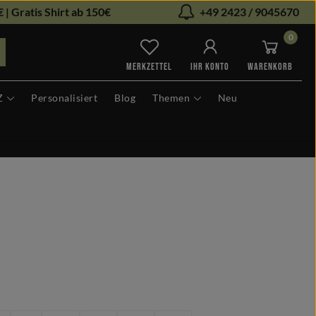
 | Gratis Shirt ab 150€
+49 2423 / 9045670
0
Du hast 0 Produkte auf dem Me
MERKZETTEL
IHR KONTO
WARENKORB
Z
Personalisiert
Blog
Themen
Neu
len
hlen