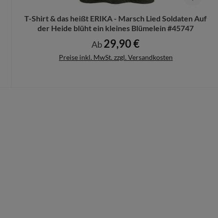
T-Shirt & das heißt ERIKA - Marsch Lied Soldaten Auf
der Heide blüht ein kleines Blümelein #45747
29,90 €
Regulärer Preis:
Ab
Preise inkl. MwSt. zzgl. Versandkosten
Details