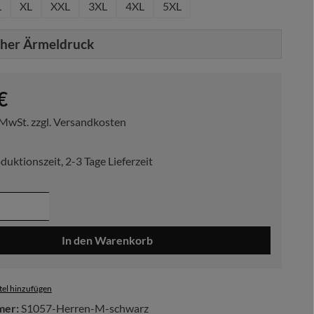
L
XL
XXL
3XL
4XL
5XL
cher Ärmeldruck
reis:
€
. MwSt. zzgl. Versandkosten
duktionszeit, 2-3 Tage Lieferzeit
 Anzahl: Gib den gewünschten Wert ein ode
In den Warenkorb
el hinzufügen
mer:
S1057-Herren-M-schwarz