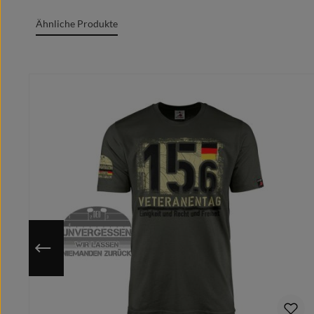
Grafik + Druck MADE IN GERMANY
Ähnliche Produkte
100% Baumwolle/cotton/coton(m.)/Algodón
Rundgesticktes Gewebe mit Doppelnähten
Produktgalerie überspringen
Rundhalsausschnitt
Marken Label am Textil sichtbar
Moderner zeitgemäßer Schnitt
Optimale Wärmeübertragung, angenehmes Tragege
Extrem glatte und fusselfreie Oberfläche
Kragenband im Nacken für cleanes Finish
Individuell auf deine ausgewählte Größe gedruckt
Nutze die hinterlegte Größentabelle um sicher zu gehen, 
Da das Motiv erst nach Bestelleingang auf deine gewähl
Du hast eine bessere/eigene Idee?
Schicke uns Deinen Motivwunsch vorab und wir designe
Bitte beachte hierbei, dass nach dem Kauf keine Ände