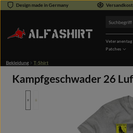
Design made in Germany
Versandkoste
um Hauptinhalt springen
Zur Suche springen
Veteranentag
Patches
Bekleidung
T-Shirt
Kampfgeschwader 26 Luft
Bildergalerie überspringen