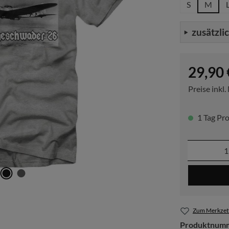
S
M
zusätzli
Regulärer P
29,90 
Preise inkl
1 Tag Pro
Produkt
Zum Merkzett
Produktnum