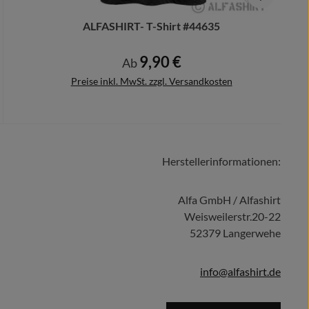
ALFASHIRT- T-Shirt #44635
9,90 €
Regulärer Preis:
Ab
Preise inkl. MwSt. zzgl. Versandkosten
Herstellerinformationen:
Details
Alfa GmbH / Alfashirt
Weisweilerstr.20-22
52379 Langerwehe
info@alfashirt.de