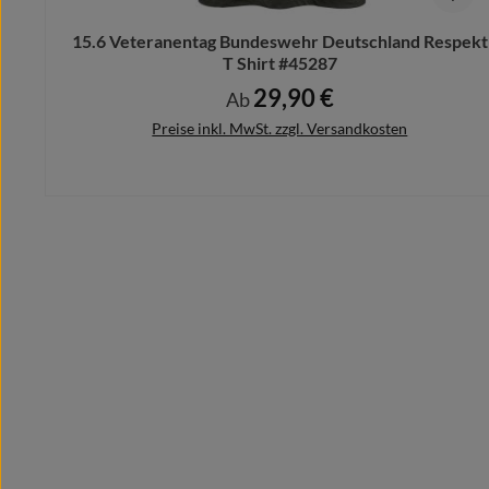
15.6 Veteranentag Bundeswehr Deutschland Respekt
T Shirt #45287
29,90 €
Regulärer Preis:
Ab
Preise inkl. MwSt. zzgl. Versandkosten
Details