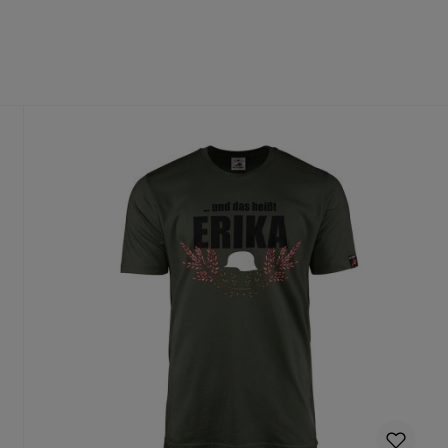
fühl
dass du die richtige Größe wählst.
te Größe gedruckt wird, ist ein Umtausch nur aus Qualitätsmängel
n Deinen Produktvorschlag kostenlos.
rungen mehr vorgenommen werden können.