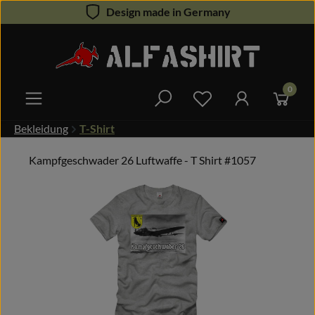
Design made in Germany
Zum Hauptinhalt springen
0
Du hast 0 Produkte 
Bekleidung
T-Shirt
Kampfgeschwader 26 Luftwaffe - T Shirt #1057
Bildergalerie überspringen