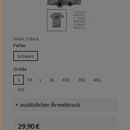
Inhalt:
1 Stück
auswählen
Farbe
Schwarz
auswählen
Größe
S
M
L
XL
XXL
3XL
4XL
5XL
zusätzlicher Ärmeldruck
Regulärer Preis:
29,90 €