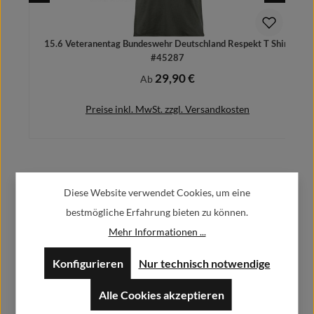
15.6 Veteranentag Bundeswehr Deutschland Respekt T Shirt
#45287
29,90 €
Regulärer Preis:
Ab
Preise inkl. MwSt. zzgl. Versandkosten
Herstellerinformationen:
Details
Diese Website verwendet Cookies, um eine
bestmögliche Erfahrung bieten zu können.
Alfa GmbH / Alfashirt
Mehr Informationen ...
Weisweilerstr.20-22
52379 Langerwehe
Konfigurieren
Nur technisch notwendige
info@alfashirt.de
Alle Cookies akzeptieren