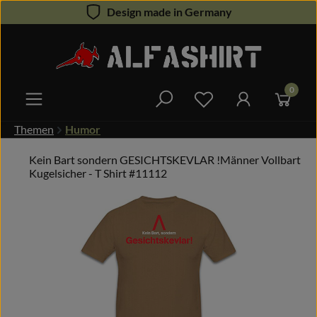
Design made in Germany
Zum Hauptinhalt springen
0
Du hast 0 Produkte 
Themen
Humor
Kein Bart sondern GESICHTSKEVLAR !Männer Vollbart
Kugelsicher - T Shirt #11112
Bildergalerie überspringen