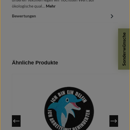
ökologische qual…
Mehr
Bewertungen
Sonderwünsche
Produktgalerie überspringen
Ähnliche Produkte