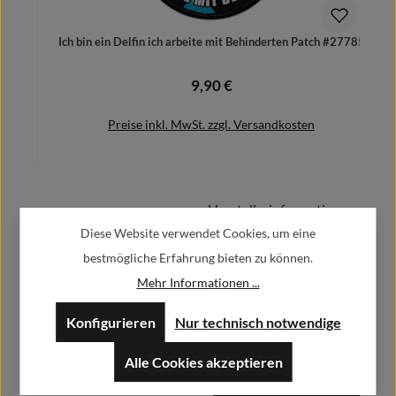
Ich bin ein Delfin ich arbeite mit Behinderten Patch #27785
P
9,90 €
Regulärer Preis:
Preise inkl. MwSt. zzgl. Versandkosten
Herstellerinformationen:
In den Warenkorb
Diese Website verwendet Cookies, um eine
bestmögliche Erfahrung bieten zu können.
Alfa GmbH / Alfashirt
Weisweilerstr.20-22
Mehr Informationen ...
52379 Langerwehe
Konfigurieren
Nur technisch notwendige
info@alfashirt.de
Alle Cookies akzeptieren