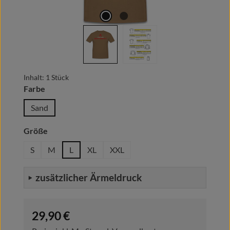
Inhalt:
1 Stück
auswählen
Farbe
Sand
auswählen
Größe
S
M
L
XL
XXL
zusätzlicher Ärmeldruck
Regulärer Preis:
29,90 €