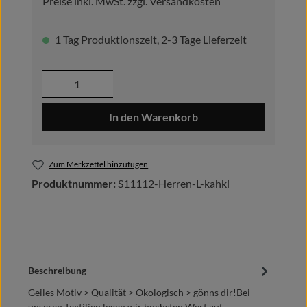
Preise inkl. MwSt. zzgl. Versandkosten
1 Tag Produktionszeit, 2-3 Tage Lieferzeit
Produkt Anzahl: Gib den gewünschten Wer
In den Warenkorb
Zum Merkzettel hinzufügen
Produktnummer:
S11112-Herren-L-kahki
Beschreibung
Geiles Motiv > Qualität > Ökologisch > gönns dir!Bei
unseren Textilien legen wir höchsten Wert auf