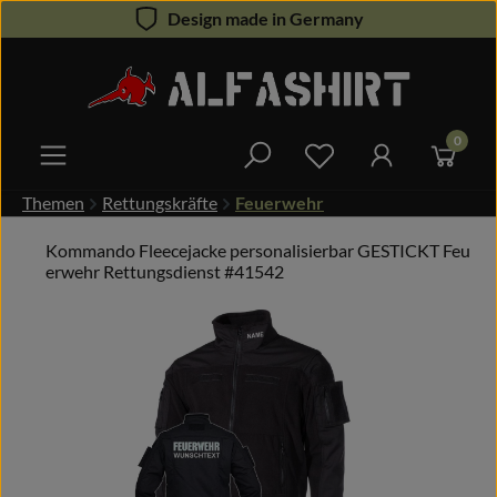
Design made in Germany
Zum Hauptinhalt springen
0
Du hast 0 Produkte 
Themen
Rettungskräfte
Feuerwehr
Kommando Fleecejacke personalisierbar GESTICKT Feu
erwehr Rettungsdienst #41542
Bildergalerie überspringen