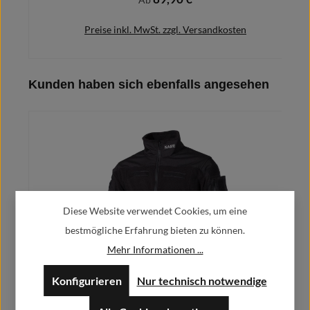
Preise inkl. MwSt. zzgl. Versandkosten
Produktgalerie überspringen
Kunden haben sich ebenfalls angesehen
Details
Diese Website verwendet Cookies, um eine
bestmögliche Erfahrung bieten zu können.
Mehr Informationen ...
Kommando Fleecejacke personalisierbar GESTICKT Feuerwehr
Konfigurieren
Nur technisch notwendige
Rettungsdienst #41542