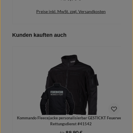
Preise inkl. MwSt. zzgl. Versandkosten
Produktgalerie überspringen
Kunden kauften auch
Details
Kommando Fleecejacke personalisierbar GESTICKT Feuerwehr
Rettungsdienst #41542
89,90 €
Regulärer Preis:
Ab