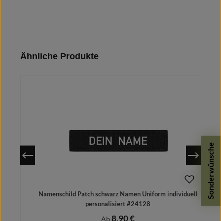
Produktgalerie überspringen
Ähnliche Produkte
Sonderwünsche
Namenschild Patch schwarz Namen Uniform individuell
personalisiert #24128
8,90 €
Regulärer Preis:
Ab