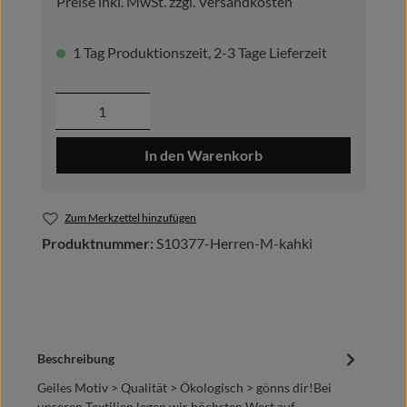
Preise inkl. MwSt. zzgl. Versandkosten
1 Tag Produktionszeit, 2-3 Tage Lieferzeit
Produkt Anzahl: Gib den gewünschten Wer
In den Warenkorb
Zum Merkzettel hinzufügen
Produktnummer:
S10377-Herren-M-kahki
Beschreibung
Geiles Motiv > Qualität > Ökologisch > gönns dir!Bei
unseren Textilien legen wir höchsten Wert auf