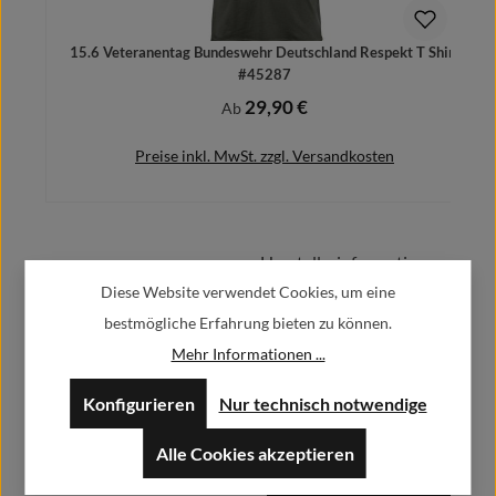
15.6 Veteranentag Bundeswehr Deutschland Respekt T Shirt
#45287
29,90 €
Regulärer Preis:
Ab
Preise inkl. MwSt. zzgl. Versandkosten
Herstellerinformationen:
Details
Diese Website verwendet Cookies, um eine
bestmögliche Erfahrung bieten zu können.
Alfa GmbH / Alfashirt
Weisweilerstr.20-22
Mehr Informationen ...
52379 Langerwehe
Konfigurieren
Nur technisch notwendige
info@alfashirt.de
Alle Cookies akzeptieren