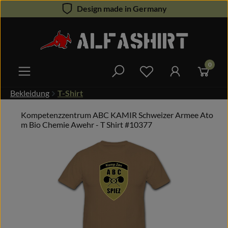
Design made in Germany
Zum Hauptinhalt springen
0
Du hast 0 Produkte 
Bekleidung
T-Shirt
Kompetenzzentrum ABC KAMIR Schweizer Armee Ato
m Bio Chemie Awehr - T Shirt #10377
Bildergalerie überspringen