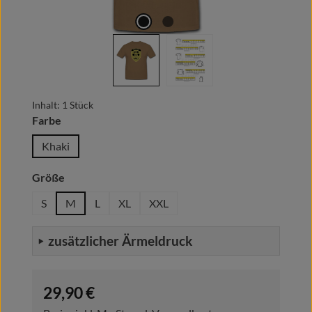
Inhalt:
1 Stück
auswählen
Farbe
Khaki
auswählen
Größe
S
M
L
XL
XXL
zusätzlicher Ärmeldruck
Regulärer Preis:
29,90 €