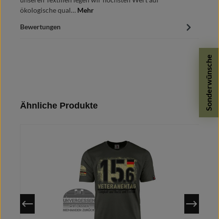
ökologische qual…
Mehr
Bewertungen
Sonderwünsche
Produktgalerie überspringen
Ähnliche Produkte