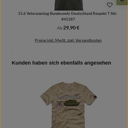
15.6 Veteranentag Bundeswehr Deutschland Respekt T Shirt
#45287
29,90 €
Regulärer Preis:
Ab
Preise inkl. MwSt. zzgl. Versandkosten
Produktgalerie überspringen
Kunden haben sich ebenfalls angesehen
Details