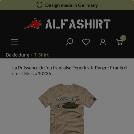
Design made in Germany
Zum Hauptinhalt springen
0
Du hast 0 Produkte 
Bekleidung
T-Shirt
La Puissance de feu francaise Feuerkraft Panzer Frankrei
ch - T Shirt #10236
Bildergalerie überspringen