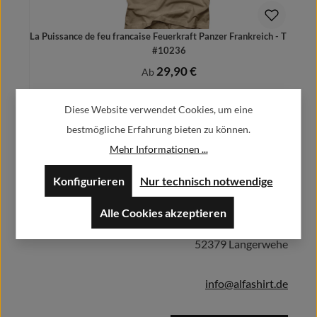
La Puissance de feu francaise Feuerkraft Panzer Frankreich - T Shirt
#10236
29,90 €
Regulärer Preis:
Ab
Preise inkl. MwSt. zzgl. Versandkosten
Diese Website verwendet Cookies, um eine
bestmögliche Erfahrung bieten zu können.
Mehr Informationen ...
Herstellerinformationen:
Details
Konfigurieren
Nur technisch notwendige
Alfa GmbH / Alfashirt
Alle Cookies akzeptieren
Weisweilerstr.20-22
52379 Langerwehe
info@alfashirt.de