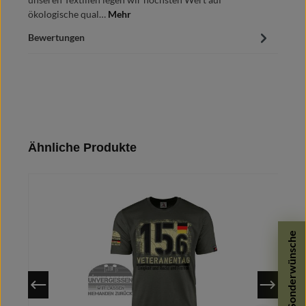
ökologische qual…
Mehr
Bewertungen
Produktgalerie überspringen
Ähnliche Produkte
Sonderwünsche