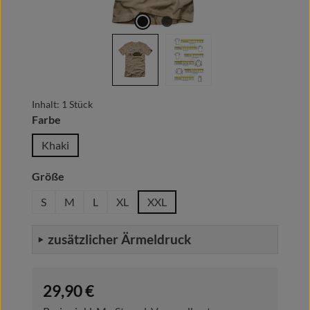
Inhalt:
1 Stück
auswählen
Farbe
Khaki
auswählen
Größe
S
M
L
XL
XXL
zusätzlicher Ärmeldruck
Regulärer Preis:
29,90 €