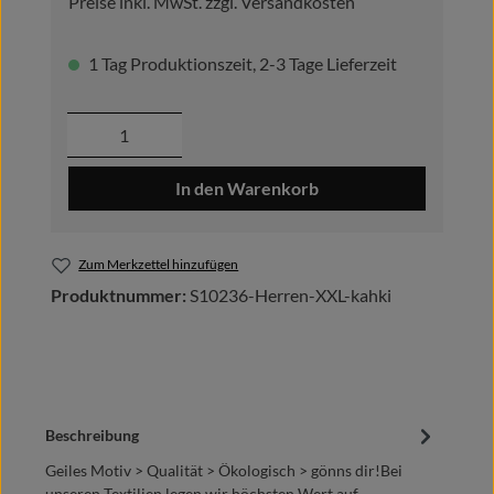
Preise inkl. MwSt. zzgl. Versandkosten
1 Tag Produktionszeit, 2-3 Tage Lieferzeit
Produkt Anzahl: Gib den gewünschten Wer
In den Warenkorb
Zum Merkzettel hinzufügen
Produktnummer:
S10236-Herren-XXL-kahki
Beschreibung
Geiles Motiv > Qualität > Ökologisch > gönns dir!Bei
unseren Textilien legen wir höchsten Wert auf