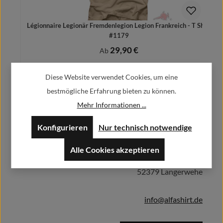
Légionnaire Legionär Fremdenlegion Legion Frankreich - T Shirt
#1179
29,90 €
Regulärer Preis:
Ab
Preise inkl. MwSt. zzgl. Versandkosten
Diese Website verwendet Cookies, um eine
bestmögliche Erfahrung bieten zu können.
Mehr Informationen ...
Herstellerinformationen:
Details
Konfigurieren
Nur technisch notwendige
Alfa GmbH / Alfashirt
Alle Cookies akzeptieren
Weisweilerstr.20-22
52379 Langerwehe
info@alfashirt.de