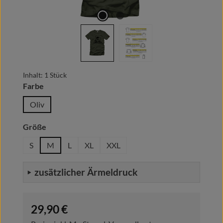
Inhalt:
1 Stück
auswählen
Farbe
Oliv
auswählen
Größe
S
M
L
XL
XXL
zusätzlicher Ärmeldruck
Regulärer Preis:
29,90 €