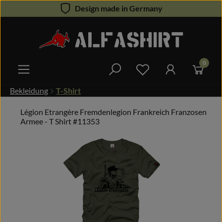
Design made in Germany
Zum Hauptinhalt springen
0
Du hast 0 Produkte 
Bekleidung
T-Shirt
Légion Etrangère Fremdenlegion Frankreich Franzosen
Armee - T Shirt #11353
Bildergalerie überspringen