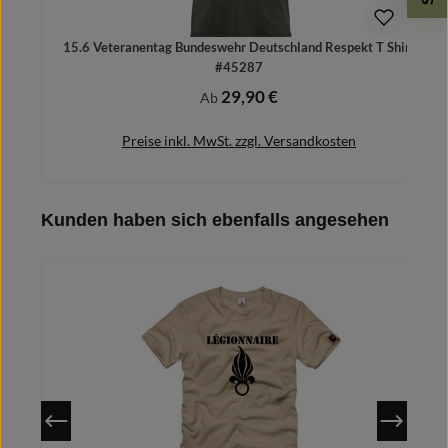
15.6 Veteranentag Bundeswehr Deutschland Respekt T Shirt
#45287
29,90 €
Regulärer Preis:
Ab
Preise inkl. MwSt. zzgl. Versandkosten
Produktgalerie überspringen
Kunden haben sich ebenfalls angesehen
Details