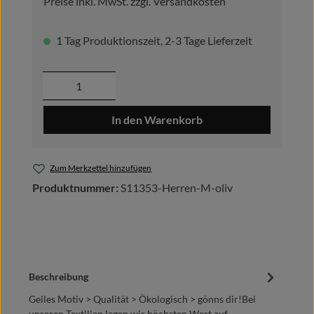
Preise inkl. MwSt. zzgl. Versandkosten
1 Tag Produktionszeit, 2-3 Tage Lieferzeit
Produkt Anzahl: Gib den gewünschten Wer
In den Warenkorb
Zum Merkzettel hinzufügen
Produktnummer:
S11353-Herren-M-oliv
Beschreibung
Geiles Motiv > Qualität > Ökologisch > gönns dir!Bei
unseren Textilien legen wir höchsten Wert auf