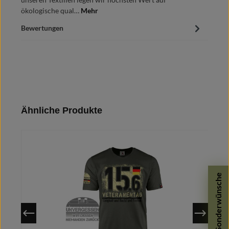
ökologische qual…
Mehr
Bewertungen
Produktgalerie überspringen
Ähnliche Produkte
Sonderwünsche