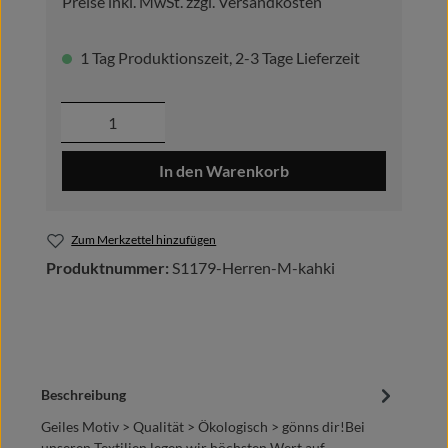
Preise inkl. MwSt. zzgl. Versandkosten
1 Tag Produktionszeit, 2-3 Tage Lieferzeit
Produkt Anzahl: Gib den gewünschten Wer
In den Warenkorb
Zum Merkzettel hinzufügen
Produktnummer:
S1179-Herren-M-kahki
Beschreibung
Geiles Motiv > Qualität > Ökologisch > gönns dir!Bei
unseren Textilien legen wir höchsten Wert auf