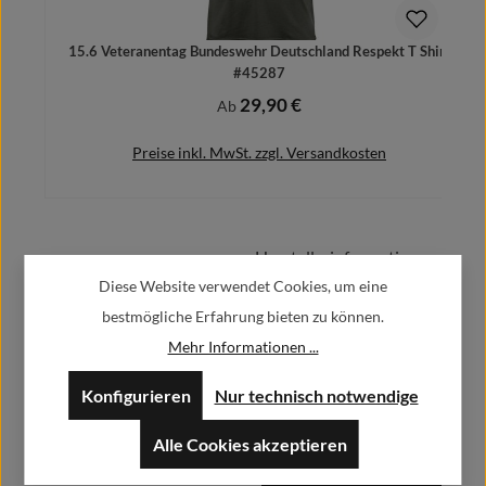
15.6 Veteranentag Bundeswehr Deutschland Respekt T Shirt
#45287
29,90 €
Regulärer Preis:
Ab
Preise inkl. MwSt. zzgl. Versandkosten
Herstellerinformationen:
Details
Diese Website verwendet Cookies, um eine
bestmögliche Erfahrung bieten zu können.
Alfa GmbH / Alfashirt
Weisweilerstr.20-22
Mehr Informationen ...
52379 Langerwehe
Konfigurieren
Nur technisch notwendige
info@alfashirt.de
Alle Cookies akzeptieren