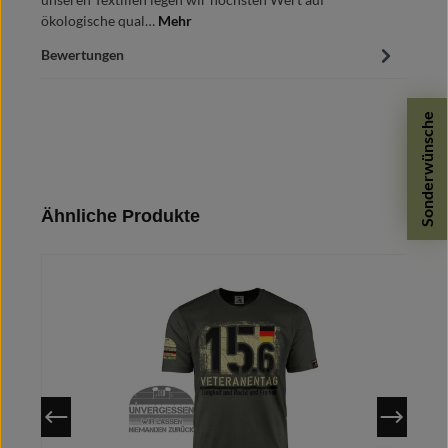
ökologische qual…
Mehr
Bewertungen
Sonderwünsche
Produktgalerie überspringen
Ähnliche Produkte