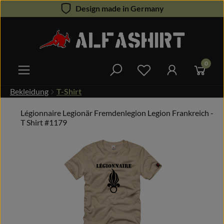
Design made in Germany
Zum Hauptinhalt springen
0
Du hast 0 Produkte 
Bekleidung
T-Shirt
Légionnaire Legionär Fremdenlegion Legion Frankreich -
T Shirt #1179
Bildergalerie überspringen