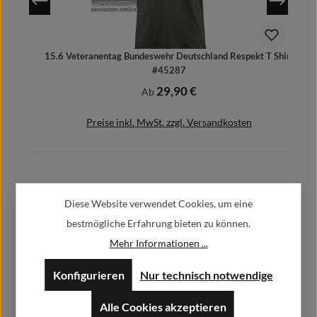
15.6 Veteranentag Bundeswehr Deutschland Respekt T Shirt
#45287
29,90 €
Regulärer Preis:
Ab
Preise inkl. MwSt. zzgl. Versandkosten
Herstellerinformationen:
Details
Diese Website verwendet Cookies, um eine
bestmögliche Erfahrung bieten zu können.
Alfa GmbH / Alfashirt
Mehr Informationen ...
Weisweilerstr.20-22
52379 Langerwehe
Konfigurieren
Nur technisch notwendige
info@alfashirt.de
Alle Cookies akzeptieren