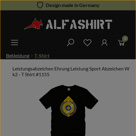
Design made in Germany
Zum Hauptinhalt springen
0
Du hast 0 Produkte 
Bekleidung
T-Shirt
Leistungsabzeichen Ehrung Leistung Sport Abzeichen W
k2 - T Shirt #1155
Bildergalerie überspringen