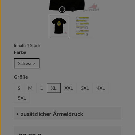
Inhalt:
1 Stück
auswählen
Farbe
Schwarz
auswählen
Größe
S
M
L
XL
XXL
3XL
4XL
5XL
zusätzlicher Ärmeldruck
Regulärer Preis: