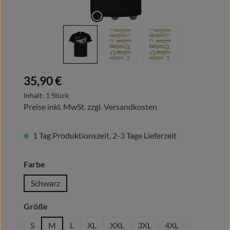
Regulärer Preis:
35,90 €
Inhalt:
1 Stück
Preise inkl. MwSt. zzgl. Versandkosten
1 Tag Produktionszeit, 2-3 Tage Lieferzeit
auswählen
Farbe
Schwarz
auswählen
Größe
S
M
L
XL
XXL
3XL
4XL