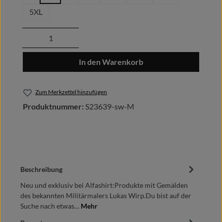
5XL
Produkt Anzahl: Gib den gewünschten Wert
In den Warenkorb
Zum Merkzettel hinzufügen
Produktnummer:
S23639-sw-M
Beschreibung
Neu und exklusiv bei Alfashirt:Produkte mit Gemälden
des bekannten Militärmalers Lukas Wirp.Du bist auf der
Suche nach etwas…
Mehr