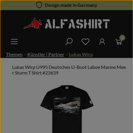
Design made in Germany
Zum Hauptinhalt springen
0
Du hast 0 Produkte 
Themen
Künstler | Partner
Lukas Wirp
Lukas Wirp U995 Deutsches U-Boot Laboe Marine Mee
r Sturm T Shirt #23639
Bildergalerie überspringen