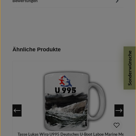
Bewertungen
Produktgalerie überspringen
Ähnliche Produkte
Sonderwünsche
Tasse Lukas Wirp U995 Deutsches U-Boot Laboe Marine Meer