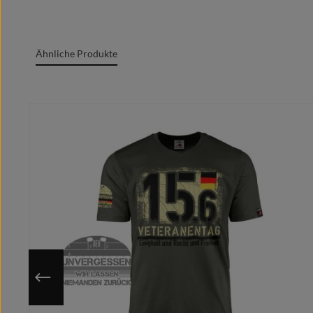
Oeko-Tex Standard 100
Grafik + Druck MADE IN GERMANY
100% Baumwolle/cotton/coton(m.)/Algodón
Ähnliche Produkte
Rundgesticktes Gewebe mit Doppelnähten
Rundhalsausschnitt
Marken Label am Textil sichtbar
Produktgalerie überspringen
Moderner zeitgemäßer Schnitt
Optimale Wärmeübertragung, angenehmes Tragege
Extrem glatte und fusselfreie Oberfläche
Kragenband im Nacken für cleanes Finish
Individuell auf deine ausgewählte Größe gedruckt
Nutze die hinterlegte Größentabelle um sicher zu gehen, 
Da das Motiv erst nach Bestelleingang auf deine gewähl
Du hast eine bessere/eigene Idee?
Schicke uns Deinen Motivwunsch vorab und wir designe