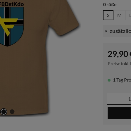
auswä
Größe
S
M
zusätzli
Regulärer P
29,90 
Preise inkl
1 Tag Pro
Produkt