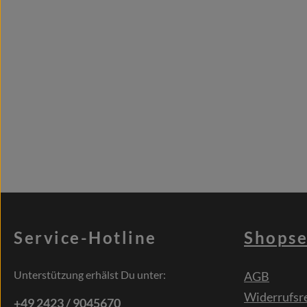
Service-Hotline
Shopse
Unterstützung erhälst Du unter:
AGB
Widerrufsr
+49 2423 / 9045670