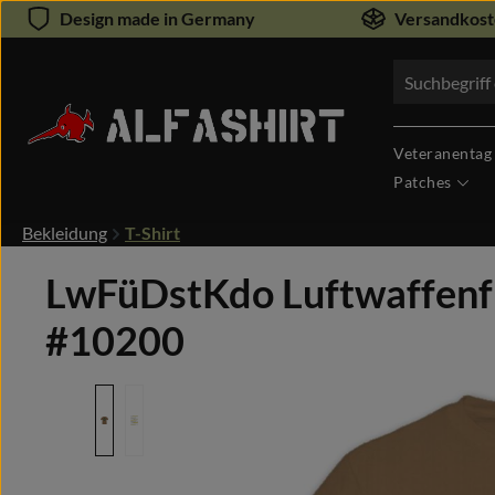
Design made in Germany
Versandkoste
um Hauptinhalt springen
Zur Suche springen
Veteranentag
Patches
Bekleidung
T-Shirt
LwFüDstKdo Luftwaffenfü
#10200
Bildergalerie überspringen