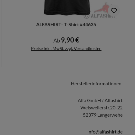
ALFASHIRT- T-Shirt #44635
9,90 €
Regulärer Preis:
Ab
Preise inkl. MwSt. zzgl. Versandkosten
Herstellerinformationen:
Details
Alfa GmbH / Alfashirt
Weisweilerstr.20-22
52379 Langerwehe
info@alfashirt.de