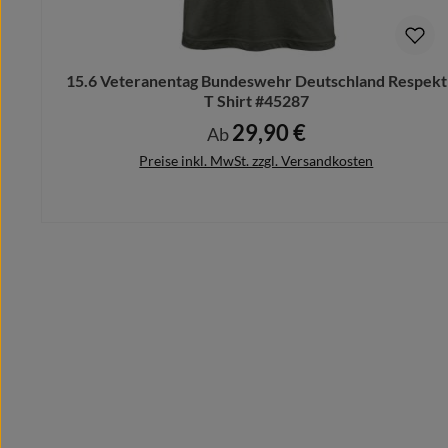
Bitte beachte hierbei, dass nach dem Kauf keine Ände
15.6 Veteranentag Bundeswehr Deutschland Respekt
T Shirt #45287
29,90 €
Regulärer Preis:
Ab
Preise inkl. MwSt. zzgl. Versandkosten
Details