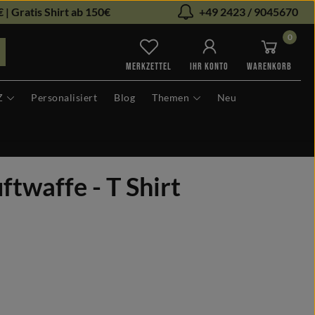
 | Gratis Shirt ab 150€
+49 2423 / 9045670
0
Du hast 0 Produkte auf dem Me
MERKZETTEL
IHR KONTO
WARENKORB
Z
Personalisiert
Blog
Themen
Neu
waffe - T Shirt
len