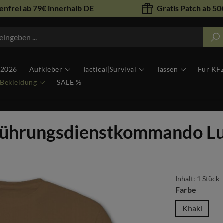
nfrei ab 79€ innerhalb DE
Gratis Patch ab 50€
 2026
Aufkleber
Tactical|Survival
Tassen
Für KF
Bekleidung
SALE %
hrungsdienstkommando Luft
Inhalt:
1 Stück
auswäh
Farbe
Khaki