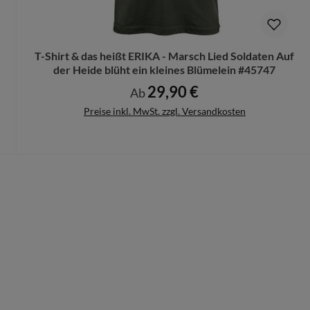
rungen mehr vorgenommen werden können.
T-Shirt & das heißt ERIKA - Marsch Lied Soldaten Auf
der Heide blüht ein kleines Blümelein #45747
29,90 €
Regulärer Preis:
Ab
Preise inkl. MwSt. zzgl. Versandkosten
Details