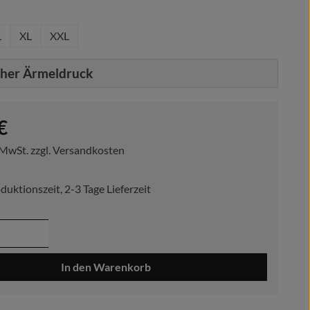
hlen
L
XL
XXL
cher Ärmeldruck
reis:
€
. MwSt. zzgl. Versandkosten
duktionszeit, 2-3 Tage Lieferzeit
 Anzahl: Gib den gewünschten Wert ein ode
In den Warenkorb