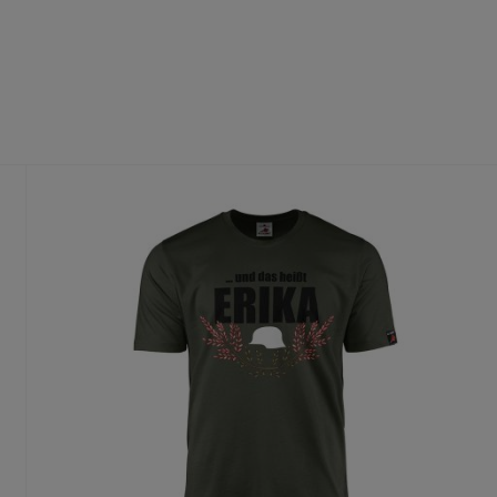
fühl
dass du die richtige Größe wählst.
te Größe gedruckt wird, ist ein Umtausch nur aus Qualitätsmängel
n Deinen Produktvorschlag kostenlos.