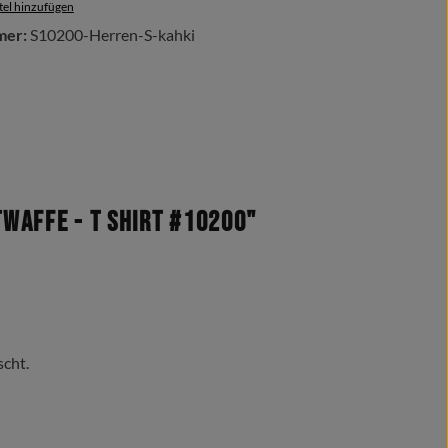
el hinzufügen
mer:
S10200-Herren-S-kahki
affe - T Shirt #10200"
scht.