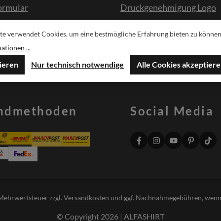
ormular
Druckgenehmigung Logo
te verwendet Cookies, um eine bestmögliche Erfahrung bieten zu können
sche
tionen ...
ieren
Nur technisch notwendige
Alle Cookies akzeptier
ndmethoden
Social Media
. Mehrwertsteuer zzgl.
Versandkosten
und ggf. Nachnahmegebühren, wenn 
© Copyright 2026 | ALFASHIRT