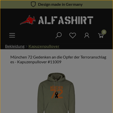
Design made in Germany
Zum Hauptinhalt springen
0
Du hast 0 Produkte 
Bekleidung
Kapuzenpullover
München 72 Gedenken an die Opfer der Terroranschlag
es - Kapuzenpullover #11009
Bildergalerie überspringen