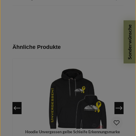
Sonderwünsche
Produktgalerie überspringen
Ähnliche Produkte
Hoodie Unvergessen gelbe Schleife Erkennungsmarke