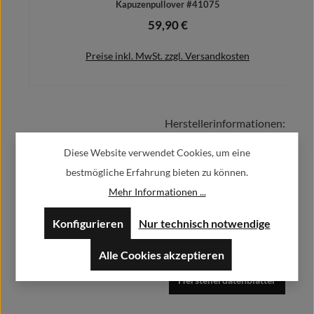
Kapuzenpullover #41075
59,90 €
Regulärer Preis:
Preise inkl. MwSt. zzgl. Versandkosten
Herstellerinformationen:
Details
Diese Website verwendet Cookies, um eine
Alfa GmbH / Alfashirt
bestmögliche Erfahrung bieten zu können.
Weisweilerstr.20-22
Mehr Informationen ...
52379 Langerwehe
Konfigurieren
Nur technisch notwendige
info@alfashirt.de
Alle Cookies akzeptieren
Herstellerdatenblätter