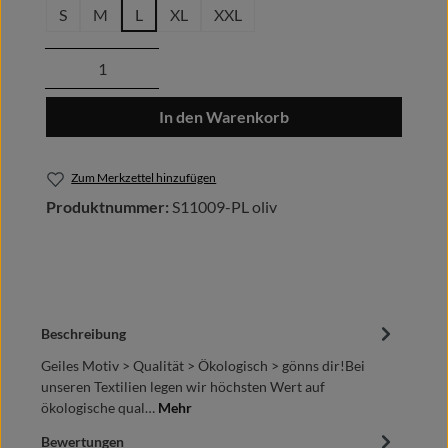
S
M
L
XL
XXL
Produkt Anzahl: Gib den gewünschten Wert
In den Warenkorb
Zum Merkzettel hinzufügen
Produktnummer:
S11009-PL oliv
Beschreibung
Geiles Motiv > Qualität > Ökologisch > gönns dir!Bei
unseren Textilien legen wir höchsten Wert auf
ökologische qual…
Mehr
Bewertungen