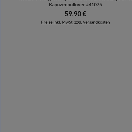
Kapuzenpullover #41075
59,90 €
Regulärer Preis:
Preise inkl. MwSt. zzgl. Versandkosten
Details