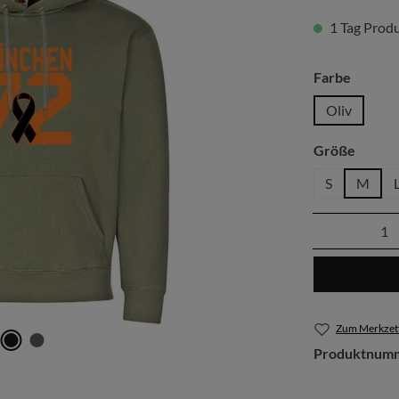
1 Tag Produk
auswäh
Farbe
Oliv
auswä
Größe
S
M
Produkt 
Zum Merkzett
Produktnum