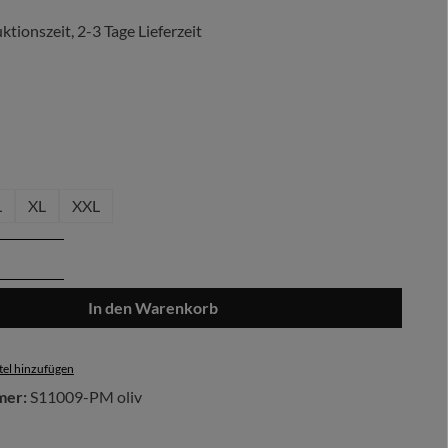
tionszeit, 2-3 Tage Lieferzeit
len
hlen
L
XL
XXL
Anzahl: Gib den gewünschten Wert ein oder 
In den Warenkorb
el hinzufügen
mer:
S11009-PM oliv