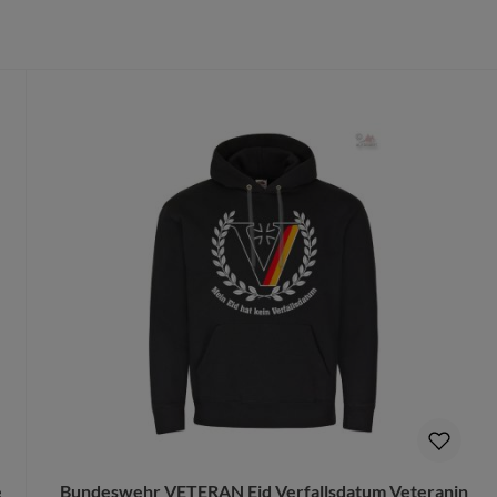
er/Poliéster
dass du die richtige Größe wählst.
te Größe gedruckt wird, ist ein Umtausch nur aus Qualitätsmängel
n Deinen Produktvorschlag kostenlos.
rungen mehr vorgenommen werden können.
e
Bundeswehr VETERAN Eid Verfallsdatum Veteranin