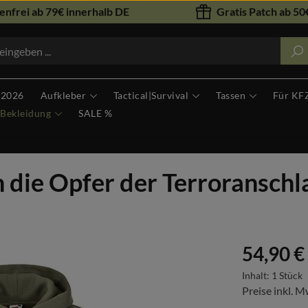
nfrei ab 79€ innerhalb DE
Gratis Patch ab 50€
 2026
Aufkleber
Tactical|Survival
Tassen
Für KF
Bekleidung
SALE %
die Opfer der Terroranschl
Regulärer Prei
54,90 €
Inhalt:
1 Stück
Preise inkl. M