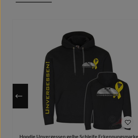
Doppelnaht im Schulterbereich
Angesetzte Ärmel
Produktgalerie überspringen
Modischer enger Schnitt
Seitennähte
Beuteltasche vorne
Elastische Bündchen an Ärmelabschluss und Bund
80% Baumwolle/cotton/coton (m.)/Algodón, 20% Polyest
Nutze die hinterlegte Größentabelle um sicher zu gehen, 
Da das Motiv erst nach Bestelleingang auf deine gewähl
Du hast eine bessere/eigene Idee?
Schicke uns Deinen Motivwunsch vorab und wir designe
Bitte beachte hierbei, dass nach dem Kauf keine Ände
Hoodie Unvergessen gelbe Schleife Erkennungsmark