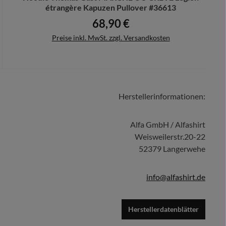
étrangère Kapuzen Pullover #36613
68,90 €
Regulärer Preis:
Preise inkl. MwSt. zzgl. Versandkosten
Herstellerinformationen:
Details
Alfa GmbH / Alfashirt
Weisweilerstr.20-22
52379 Langerwehe
info@alfashirt.de
Herstellerdatenblätter