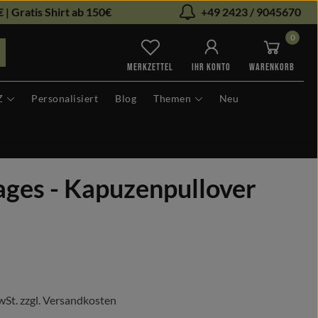
 | Gratis Shirt ab 150€
+49 2423 / 9045670
0
Du hast 0 Produkte auf dem Me
MERKZETTEL
IHR KONTO
WARENKORB
Z
Personalisiert
Blog
Themen
Neu
ages - Kapuzenpullover
s:
wSt. zzgl. Versandkosten