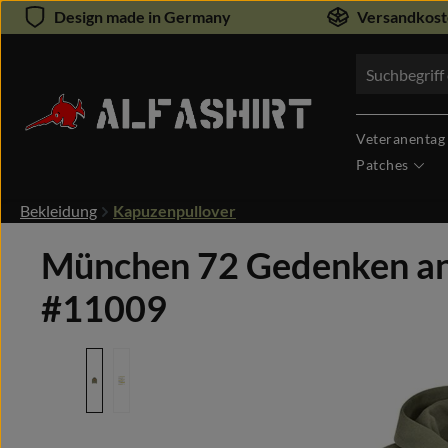
Design made in Germany
Versandkoste
um Hauptinhalt springen
Zur Suche springen
Veteranentag
Patches
Bekleidung
Kapuzenpullover
München 72 Gedenken an 
#11009
Bildergalerie überspringen