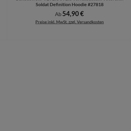
Soldat Definition Hoodie #27818
54,90 €
Regulärer Preis:
Ab
Preise inkl. MwSt. zzgl. Versandkosten
Details