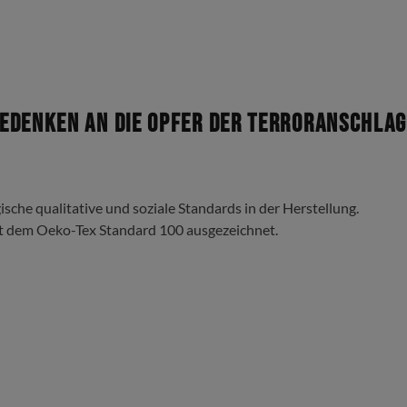
edenken an die Opfer der Terroranschlag
ische qualitative und soziale Standards in der Herstellung.
t dem Oeko-Tex Standard 100 ausgezeichnet.
die kalten Jahreszeiten?
 von Alfashirt sind definitiv ein Hingucker und schreien nach meh