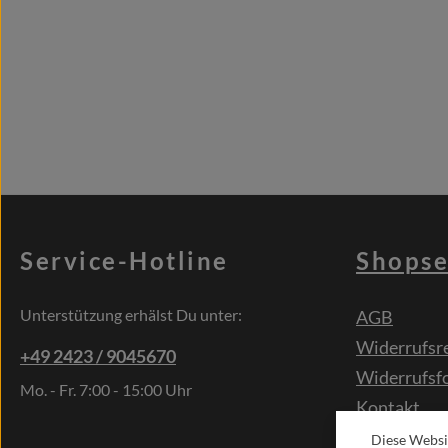
Service-Hotline
Shopse
Unterstützung erhälst Du unter:
AGB
Widerrufsr
+49 2423 / 9045670
Widerrufsf
Mo. - Fr. 7:00 - 15:00 Uhr
Kontakt
Sonderwün
Diese Websi