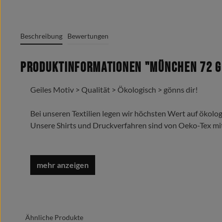
Beschreibung
Bewertungen
Produktinformationen "München 72 G
Geiles Motiv > Qualität > Ökologisch > gönns dir!
Bei unseren Textilien legen wir höchsten Wert auf ökolog
Unsere Shirts und Druckverfahren sind von Oeko-Tex mi
Du bist eine Frostbeule oder suchst neue Klamotten für 
Schaffe Platz in Deinem Kleiderschrank, denn die Hoodies
Oeko-Tex Standard 100
Grafik + Druck Made in Germany
Marken Label am Textil sichtbar
Ähnliche Produkte
Doppelt gelegte Kapuze mit gleichfarbigem Kordelzug