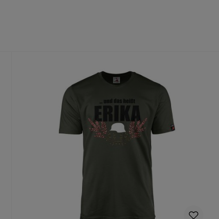
fühl
dass du die richtige Größe wählst.
te Größe gedruckt wird, ist ein Umtausch nur aus Qualitätsmängel
n Deinen Produktvorschlag kostenlos.
rungen mehr vorgenommen werden können.