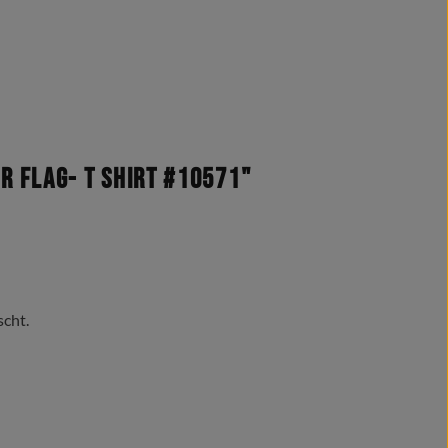
 Flag- T Shirt #10571"
scht.