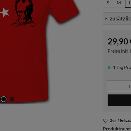
S
M
zusätzli
Regulärer P
29,90 
Preise inkl
1 Tag Pro
Produkt
Zum Merkzett
Produktnum