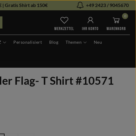
 | Gratis Shirt ab 150€
+49 2423 / 9045670
0
Du hast 0 Produkte auf dem Me
MERKZETTEL
IHR KONTO
WARENKORB
Z
Personalisiert
Blog
Themen
Neu
er Flag- T Shirt #10571
len
hlen