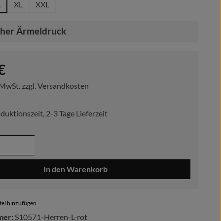
L
XL
XXL
cher Ärmeldruck
reis:
€
. MwSt. zzgl. Versandkosten
duktionszeit, 2-3 Tage Lieferzeit
 Anzahl: Gib den gewünschten Wert ein ode
In den Warenkorb
el hinzufügen
mer:
S10571-Herren-L-rot