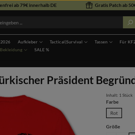
nfrei ab 79€ innerhalb DE
Gratis Patch ab 50€
 2026
Aufkleber
Tactical|Survival
Tassen
Für KF
Bekleidung
SALE %
rkischer Präsident Begründ
Inhalt:
1 Stück
auswäh
Farbe
Rot
auswä
Größe