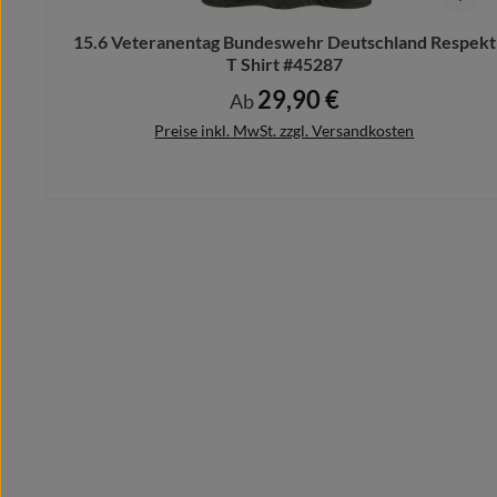
15.6 Veteranentag Bundeswehr Deutschland Respekt
T Shirt #45287
29,90 €
Regulärer Preis:
Ab
Preise inkl. MwSt. zzgl. Versandkosten
Details