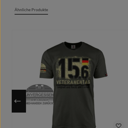
Grafik + Druck MADE IN GERMANY
Ähnliche Produkte
100% Baumwolle/cotton/coton(m.)/Algodón
Rundgesticktes Gewebe mit Doppelnähten
Produktgalerie überspringen
Rundhalsausschnitt
Marken Label am Textil sichtbar
Moderner zeitgemäßer Schnitt
Optimale Wärmeübertragung, angenehmes Tragege
Extrem glatte und fusselfreie Oberfläche
Kragenband im Nacken für cleanes Finish
Individuell auf deine ausgewählte Größe gedruckt
Nutze die hinterlegte Größentabelle um sicher zu gehen, 
Da das Motiv erst nach Bestelleingang auf deine gewähl
Du hast eine bessere/eigene Idee?
Schicke uns Deinen Motivwunsch vorab und wir designe
Bitte beachte hierbei, dass nach dem Kauf keine Ände