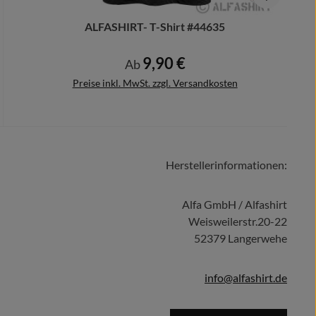
ALFASHIRT- T-Shirt #44635
9,90 €
Regulärer Preis:
Ab
Preise inkl. MwSt. zzgl. Versandkosten
Herstellerinformationen:
Details
Alfa GmbH / Alfashirt
Weisweilerstr.20-22
52379 Langerwehe
info@alfashirt.de