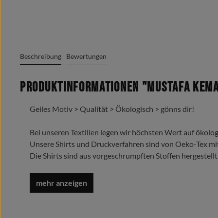
Beschreibung
Bewertungen
Produktinformationen "Mustafa Kemal
Geiles Motiv > Qualität > Ökologisch > gönns dir!
Bei unseren Textilien legen wir höchsten Wert auf ökolog
Unsere Shirts und Druckverfahren sind von Oeko-Tex mi
Die Shirts sind aus vorgeschrumpften Stoffen hergestellt
Trage es liebe es lebe es !
Oeko-Tex Standard 100