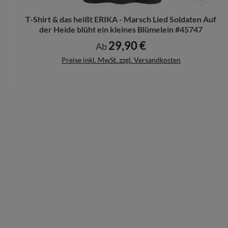
T-Shirt & das heißt ERIKA - Marsch Lied Soldaten Auf
der Heide blüht ein kleines Blümelein #45747
29,90 €
Regulärer Preis:
Ab
Preise inkl. MwSt. zzgl. Versandkosten
Details