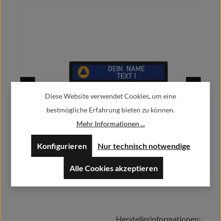
Diese Website verwendet Cookies, um eine
bestmögliche Erfahrung bieten zu können.
Mehr Informationen ...
Namenspatch Namensschild personalisiert Katastrophenschutz
#42095
Konfigurieren
Nur technisch notwendige
9,90 €
Regulärer Preis:
Ab
Alle Cookies akzeptieren
Preise inkl. MwSt. zzgl. Versandkosten
Herstellerinformationen: