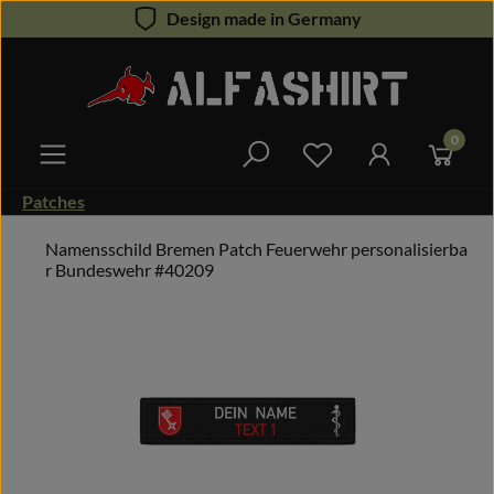
Design made in Germany
Zum Hauptinhalt springen
0
Du hast 0 Produkte 
Patches
Namensschild Bremen Patch Feuerwehr personalisierba
r Bundeswehr #40209
Bildergalerie überspringen