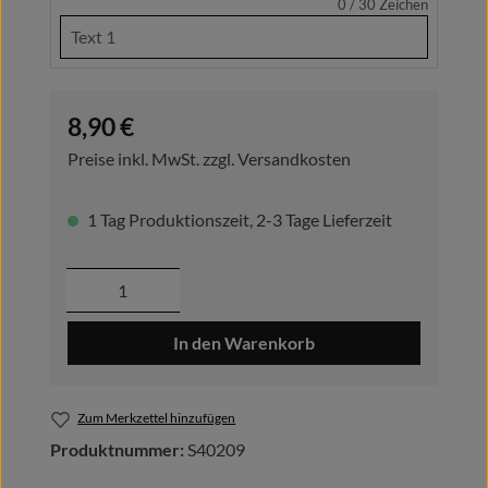
0 / 30
Zeichen
Regulärer Preis:
8,90 €
Preise inkl. MwSt. zzgl. Versandkosten
1 Tag Produktionszeit, 2-3 Tage Lieferzeit
Produkt Anzahl: Gib den gewünschten Wer
In den Warenkorb
Zum Merkzettel hinzufügen
Produktnummer:
S40209