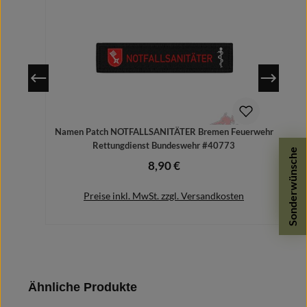
Namen Patch NOTFALLSANITÄTER Bremen Feuerwehr
N
Rettungdienst Bundeswehr #40773
Sonderwünsche
8,90 €
Regulärer Preis:
Preise inkl. MwSt. zzgl. Versandkosten
In den Warenkorb
Produktgalerie überspringen
Ähnliche Produkte