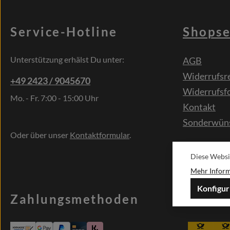
Service-Hotline
Shopse
Unterstützung erhälst Du unter:
AGB
Widerrufsr
+49 2423 / 9045670
Widerrufsf
Mo. - Fr. 7:00 - 15:00 Uhr
Kontakt
Sonderwün
Oder über unser
Kontaktformular
.
Diese Websi
Mehr Informa
Konfigur
Zahlungsmethoden
Versa