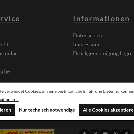
rvice
Informationen
Datenschutz
echt
Impressum
ormular
Druckgenehmigung Logo
sche
te verwendet Cookies, um eine bestmögliche Erfahrung bieten zu können
tionen ...
ieren
Nur technisch notwendige
Alle Cookies akzeptier
ndmethoden
Social Media