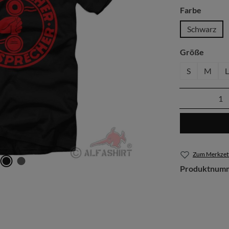
auswäh
Farbe
Schwarz
auswä
Größe
S
M
L
Produkt 
Zum Merkzett
Produktnum