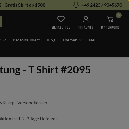
 | Gratis Shirt ab 150€
+49 2423 / 9045670
0
Du hast 0 Produkte auf dem Me
MERKZETTEL
IHR KONTO
WARENKORB
Z
Personalisiert
Blog
Themen
Neu
tung - T Shirt #2095
s:
wSt. zzgl. Versandkosten
tionszeit, 2-3 Tage Lieferzeit