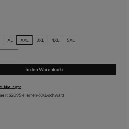
len
hlen
XL
XXL
3XL
4XL
5XL
Anzahl: Gib den gewünschten Wert ein oder 
In den Warenkorb
el hinzufügen
mer:
S2095-Herren-XXL-schwarz