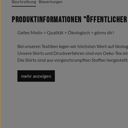
Beschreibung
Bewertungen
Produktinformationen "Öffentlicher 
Geiles Motiv > Qualität > Ökologisch > gönns dir!
Bei unseren Textilien legen wir höchsten Wert auf ökolog
Unsere Shirts und Druckverfahren sind von Oeko-Tex mi
Die Shirts sind aus vorgeschrumpften Stoffen hergestellt
Trage es liebe es lebe es !
Oeko-Tex Standard 100
Grafik + Druck MADE IN GERMANY
100% Baumwolle/cotton/coton(m.)/Algodón
Rundgesticktes Gewebe mit Doppelnähten
Rundhalsausschnitt