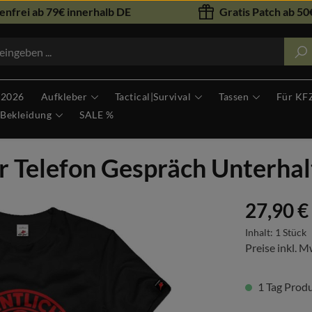
nfrei ab 79€ innerhalb DE
Gratis Patch ab 50€
 2026
Aufkleber
Tactical|Survival
Tassen
Für KF
Bekleidung
SALE %
r Telefon Gespräch Unterhal
Regulärer Prei
27,90 €
Inhalt:
1 Stück
Preise inkl. M
1 Tag Produk