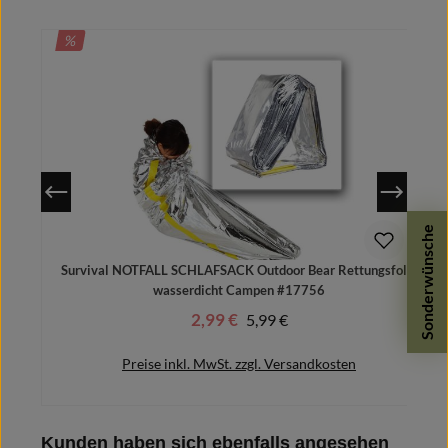
RABATT
%
Sonderwünsche
Survival NOTFALL SCHLAFSACK Outdoor Bear Rettungsfolie
wasserdicht Campen #17756
2,99 €
Regulärer Preis:
5,99 €
Verkaufspreis:
Preise inkl. MwSt. zzgl. Versandkosten
Produktgalerie überspringen
Kunden haben sich ebenfalls angesehen