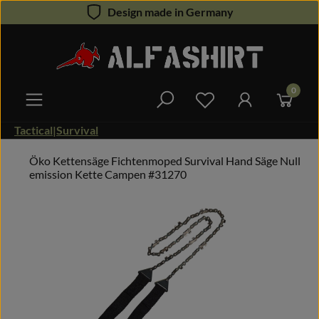
Design made in Germany
Zum Hauptinhalt springen
0
Du hast 0 Produkte 
Tactical|Survival
Öko Kettensäge Fichtenmoped Survival Hand Säge Null
emission Kette Campen #31270
Bildergalerie überspringen