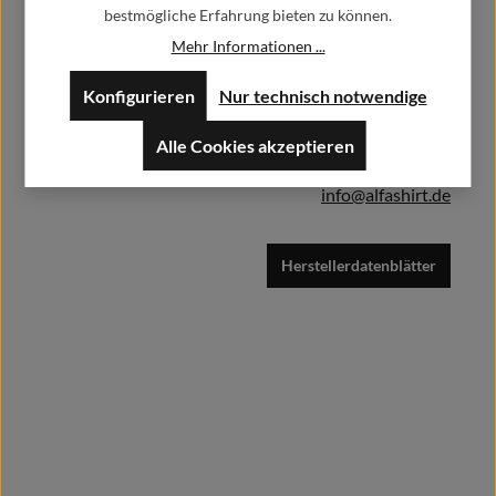
bestmögliche Erfahrung bieten zu können.
Herstellerinformationen:
In den Warenkorb
Mehr Informationen ...
Alfa GmbH / Alfashirt
Konfigurieren
Nur technisch notwendige
Weisweilerstr.20-22
52379 Langerwehe
Alle Cookies akzeptieren
info@alfashirt.de
Herstellerdatenblätter