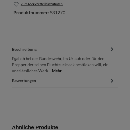
Zum Merkzettel hinzufügen
Produktnummer:
S31270
Beschreibung
Egal ob bei der Bundeswehr, im Urlaub oder für den
Prepper der seinen Fluchtrucksack bestücken will, ein
unerlässliches Werk…
Mehr
Bewertungen
Produktgalerie überspringen
Ähnliche Produkte