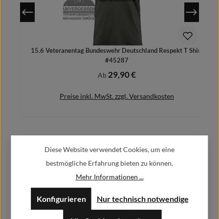
15.6 Veteranentag Bundeswehr Deutschland Respekt T Shirt
#45287
29,90 €
Regulärer Preis:
Ab
Preise inkl. MwSt. zzgl. Versandkosten
Herstellerinformationen:
Details
Diese Website verwendet Cookies, um eine
bestmögliche Erfahrung bieten zu können.
Alfa GmbH / Alfashirt
Mehr Informationen ...
Weisweilerstr.20-22
52379 Langerwehe
Konfigurieren
Nur technisch notwendige