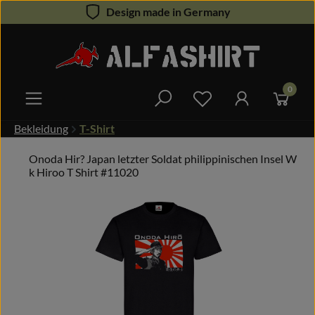
Design made in Germany
Zum Hauptinhalt springen
0
Du hast 0 Produkte 
Bekleidung
T-Shirt
Onoda Hir? Japan letzter Soldat philippinischen Insel W
k Hiroo T Shirt #11020
Bildergalerie überspringen