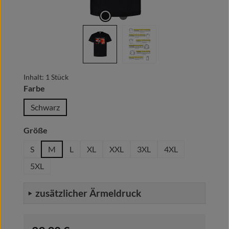
Inhalt:
1 Stück
auswählen
Farbe
Schwarz
auswählen
Größe
S
M
L
XL
XXL
3XL
4XL
5XL
zusätzlicher Ärmeldruck
Regulärer Preis: