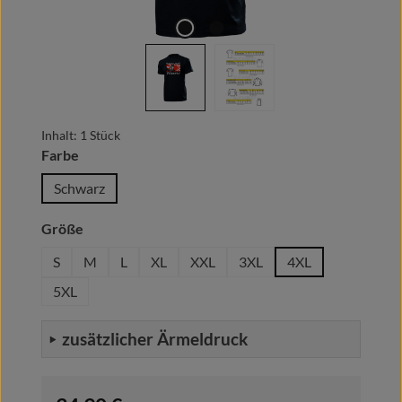
Inhalt:
1 Stück
auswählen
Farbe
Schwarz
auswählen
Größe
S
M
L
XL
XXL
3XL
4XL
5XL
zusätzlicher Ärmeldruck
Regulärer Preis: