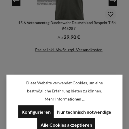
15.6 Veteranentag Bundeswehr Deutschland Respekt T Shirt
#45287
29,90 €
Regulärer Preis:
Ab
Preise inkl. MwSt. zzgl. Versandkosten
Herstellerinformationen:
Details
Diese Website verwendet Cookies, um eine
bestmögliche Erfahrung bieten zu können.
Alfa GmbH / Alfashirt
Mehr Informationen ...
Weisweilerstr.20-22
52379 Langerwehe
Konfigurieren
Nur technisch notwendige
info@alfashirt.de
Alle Cookies akzeptieren