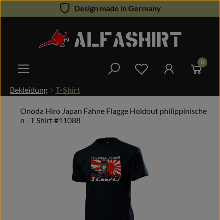
Design made in Germany
Zum Hauptinhalt springen
0
Du hast 0 Produkte 
Bekleidung
T-Shirt
Onoda Hiro Japan Fahne Flagge Holdout philippinische
n - T Shirt #11088
Bildergalerie überspringen