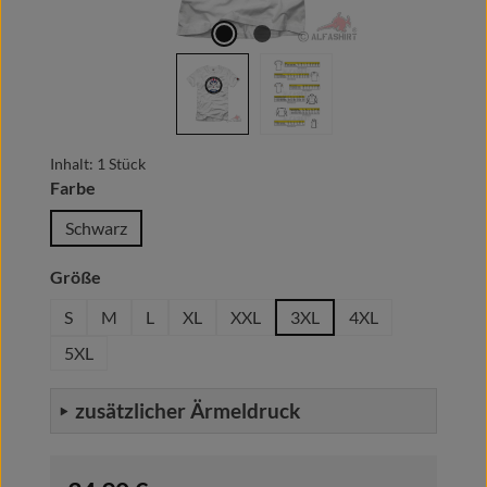
Inhalt:
1 Stück
auswählen
Farbe
Schwarz
auswählen
Größe
S
M
L
XL
XXL
3XL
4XL
5XL
zusätzlicher Ärmeldruck
Regulärer Preis: