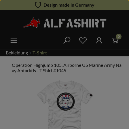
Design made in Germany
Zum Hauptinhalt springen
0
Du hast 0 Produkte 
Bekleidung
T-Shirt
Operation Highjump 105. Airborne US Marine Army Na
vy Antarktis - T Shirt #1045
Bildergalerie überspringen