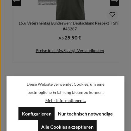
15.6 Veteranentag Bundeswehr Deutschland Respekt T Shirt
#45287
29,90 €
Regulärer Preis:
Ab
Preise inkl. MwSt. zzgl. Versandkosten
Herstellerinformationen:
Details
Diese Website verwendet Cookies, um eine
bestmögliche Erfahrung bieten zu können.
Alfa GmbH / Alfashirt
Mehr Informationen ...
Weisweilerstr.20-22
52379 Langerwehe
Konfigurieren
Nur technisch notwendige
info@alfashirt.de
Alle Cookies akzeptieren