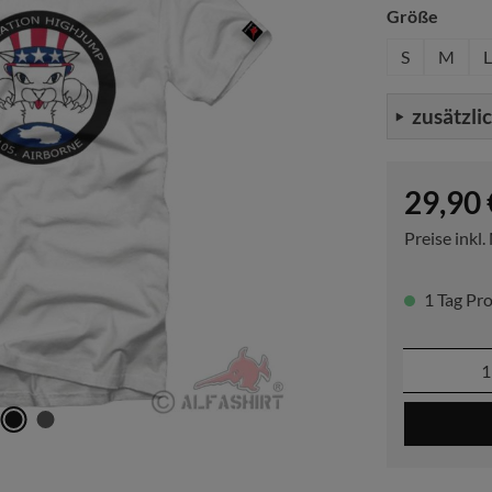
auswä
Größe
S
M
L
zusätzli
Regulärer P
29,90 
Preise inkl
1 Tag Pro
Produkt