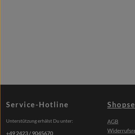
Service-Hotline
Shopse
Unterstützung erhälst Du unter:
AGB
Widerrufsr
+49 2423 / 9045670