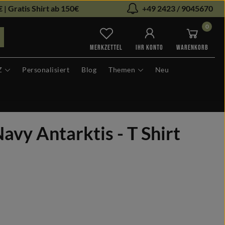
 | Gratis Shirt ab 150€
+49 2423 / 9045670
0
Du hast 0 Produkte auf dem Me
MERKZETTEL
IHR KONTO
WARENKORB
Z
Personalisiert
Blog
Themen
Neu
vy Antarktis - T Shirt
len