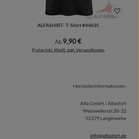
ALFASHIRT- T-Shirt #44635
9,90 €
Regulärer Preis:
Ab
Preise inkl. MwSt. zzgl. Versandkosten
Herstellerinformationen:
Details
Alfa GmbH / Alfashirt
Weisweilerstr.20-22
52379 Langerwehe
info@alfashirt.de