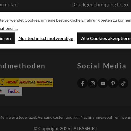
ormular
Druckgenehmigung Logo
te verwendet Cookies, um eine bestmögliche Erfahrung bieten zu können
sche
tionen ...
ieren
Nur technisch notwendige
Alle Cookies akzeptier
ndmethoden
Social Media
. Mehrwertsteuer zzgl.
Versandkosten
und ggf. Nachnahmegebühren, wenn 
© Copyright 2026 | ALFASHIRT