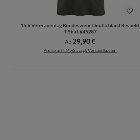
Schicke uns Deinen Motivwunsch vorab und wir designe
Bitte beachte hierbei, dass nach dem Kauf keine Ände
15.6 Veteranentag Bundeswehr Deutschland Respekt
T Shirt #45287
29,90 €
Regulärer Preis:
Ab
Preise inkl. MwSt. zzgl. Versandkosten
Details