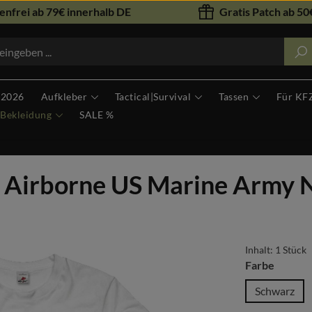
nfrei ab 79€ innerhalb DE
Gratis Patch ab 50€
 2026
Aufkleber
Tactical|Survival
Tassen
Für KF
Bekleidung
SALE %
Airborne US Marine Army Na
Inhalt:
1 Stück
auswäh
Farbe
Schwarz