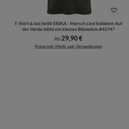
n Deinen Produktvorschlag kostenlos.
rungen mehr vorgenommen werden können.
T-Shirt & das heißt ERIKA - Marsch Lied Soldaten Auf
der Heide blüht ein kleines Blümelein #45747
29,90 €
Regulärer Preis:
Ab
Preise inkl. MwSt. zzgl. Versandkosten
Details