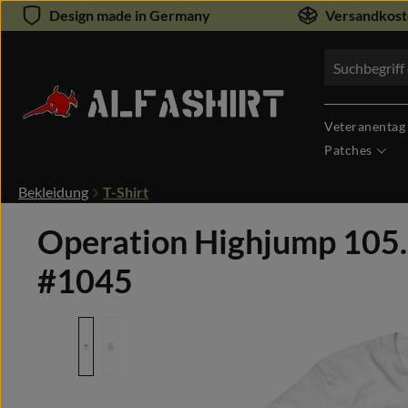
Design made in Germany
Versandkoste
um Hauptinhalt springen
Zur Suche springen
Veteranentag
Patches
Bekleidung
T-Shirt
Operation Highjump 105. 
#1045
Bildergalerie überspringen