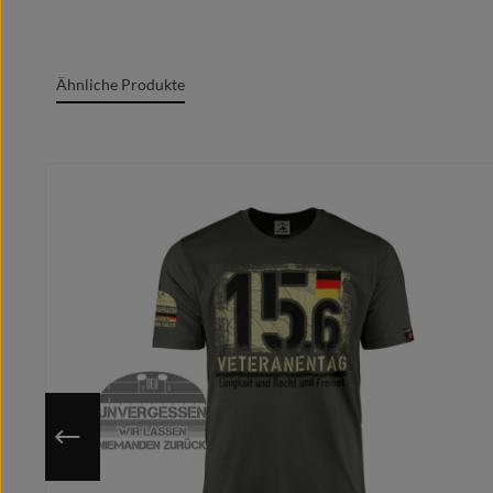
Oeko-Tex Standard 100
Grafik + Druck MADE IN GERMANY
Ähnliche Produkte
100% Baumwolle/cotton/coton(m.)/Algodón
Rundgesticktes Gewebe mit Doppelnähten
Produktgalerie überspringen
Rundhalsausschnitt
Marken Label am Textil sichtbar
Moderner zeitgemäßer Schnitt
Optimale Wärmeübertragung, angenehmes Tragege
Extrem glatte und fusselfreie Oberfläche
Kragenband im Nacken für cleanes Finish
Individuell auf deine ausgewählte Größe gedruckt
Nutze die hinterlegte Größentabelle um sicher zu gehen, 
Da das Motiv erst nach Bestelleingang auf deine gewähl
Du hast eine bessere/eigene Idee?