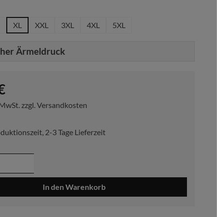
hlen
XL
XXL
3XL
4XL
5XL
cher Ärmeldruck
reis:
€
. MwSt. zzgl. Versandkosten
duktionszeit, 2-3 Tage Lieferzeit
 Anzahl: Gib den gewünschten Wert ein ode
In den Warenkorb