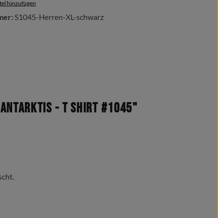
el hinzufügen
mer:
S1045-Herren-XL-schwarz
Antarktis - T Shirt #1045"
scht.