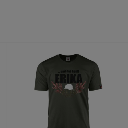
fühl
dass du die richtige Größe wählst.
te Größe gedruckt wird, ist ein Umtausch nur aus Qualitätsmängel