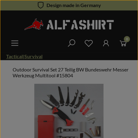
Design made in Germany
Zum Hauptinhalt springen
0
Du hast 0 Produkte 
Tactical|Survival
Outdoor Survival Set 27 Teilig BW Bundeswehr Messer
Werkzeug Multitool #15804
Bildergalerie überspringen