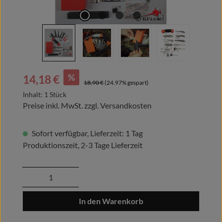
Verkaufspreis:
%
14,18 €
Regulärer Preis:
18,90 €
(24.97% gespart)
Inhalt:
1 Stück
Preise inkl. MwSt. zzgl. Versandkosten
Sofort verfügbar, Lieferzeit: 1 Tag
Produktionszeit, 2-3 Tage Lieferzeit
Produkt Anzahl: Gib den gewünschten Wert
In den Warenkorb