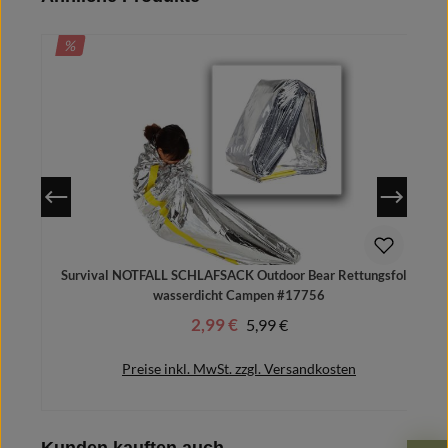
RABATT
%
Survival NOTFALL SCHLAFSACK Outdoor Bear Rettungsfolie
wasserdicht Campen #17756
2,99 €
Regulärer Preis:
5,99 €
Verkaufspreis:
Preise inkl. MwSt. zzgl. Versandkosten
Produktgalerie überspringen
Kunden kauften auch