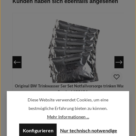
Produktgalerie überspringen
Kunden haben sich ebenfalls angesehen
In den Warenkorb
Original BW Trinkwasser 5er Set Notfallvorsorge trinken Wasser
K
Survival #23684
Diese Website verwendet Cookies, um eine
5,90 €
Regulärer Preis:
bestmögliche Erfahrung bieten zu können.
Preise inkl. MwSt. zzgl. Versandkosten
Mehr Informationen ...
Konfigurieren
Nur technisch notwendige