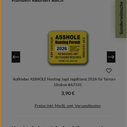
Sonderwünsche
In den Warenkorb
Aufkleber ASSHOLE Hunting Jagd Jagdlizenz 2026 für Terrorvögel
10x8cm #A7335
3,90 €
Regulärer Preis:
Preise inkl. MwSt. zzgl. Versandkosten