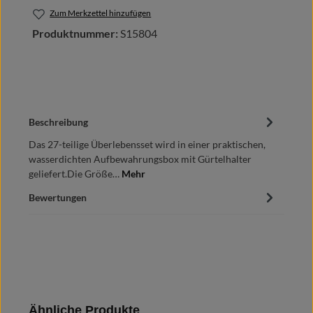
Zum Merkzettel hinzufügen
Produktnummer:
S15804
Beschreibung
Das 27-teilige Überlebensset wird in einer praktischen,
wasserdichten Aufbewahrungsbox mit Gürtelhalter
geliefert.Die Größe…
Mehr
Bewertungen
Produktgalerie überspringen
Ähnliche Produkte