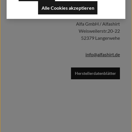
Herstellerinformationen:
Alle Cookies akzeptieren
In den Warenkorb
Alfa GmbH / Alfashirt
Weisweilerstr.20-22
52379 Langerwehe
info@alfashirt.de
Herstellerdatenblätter