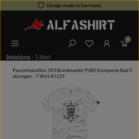
Design made in Germany
Zum Hauptinhalt springen
0
Du hast 0 Produkte 
Bekleidung
T-Shirt
Panzerbataillon 393 Bundeswehr PzBtl Kompanie Bad S
alzungen - T Shirt #1129
Bildergalerie überspringen