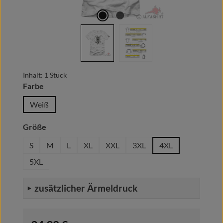
Inhalt:
1 Stück
auswählen
Farbe
Weiß
auswählen
Größe
S
M
L
XL
XXL
3XL
4XL
5XL
zusätzlicher Ärmeldruck
Regulärer Preis: