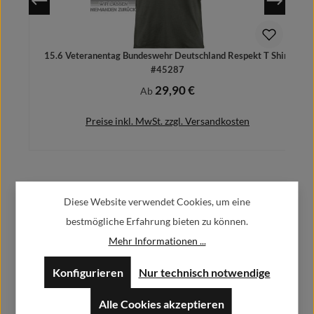
15.6 Veteranentag Bundeswehr Deutschland Respekt T Shirt
#45287
29,90 €
Regulärer Preis:
Ab
Preise inkl. MwSt. zzgl. Versandkosten
Herstellerinformationen:
Details
Diese Website verwendet Cookies, um eine
bestmögliche Erfahrung bieten zu können.
Alfa GmbH / Alfashirt
Mehr Informationen ...
Weisweilerstr.20-22
52379 Langerwehe
Konfigurieren
Nur technisch notwendige
info@alfashirt.de
Alle Cookies akzeptieren