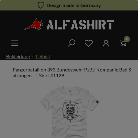
Design made in Germany
Zum Hauptinhalt springen
0
Du hast 0 Produkte 
Bekleidung
T-Shirt
Panzerbataillon 393 Bundeswehr PzBtl Kompanie Bad S
alzungen - T Shirt #1129
Bildergalerie überspringen