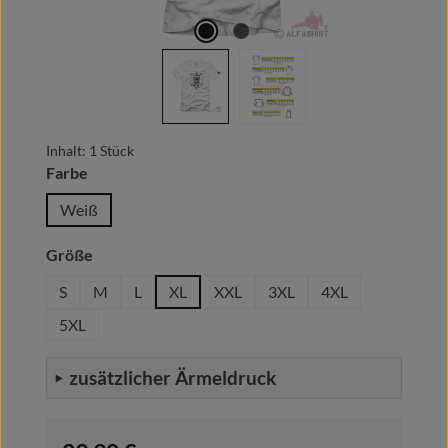
Inhalt:
1 Stück
auswählen
Farbe
Weiß
auswählen
Größe
S
M
L
XL
XXL
3XL
4XL
5XL
zusätzlicher Ärmeldruck
Regulärer Preis: