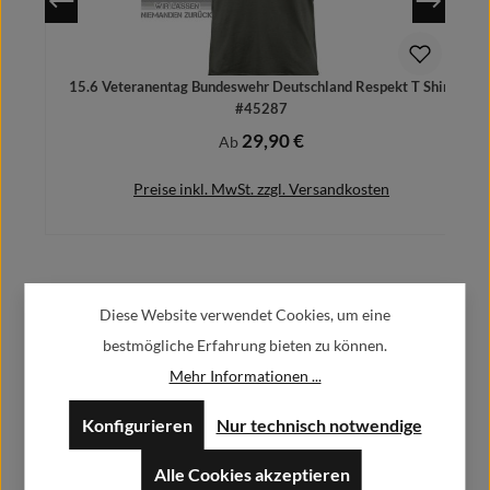
15.6 Veteranentag Bundeswehr Deutschland Respekt T Shirt
#45287
29,90 €
Regulärer Preis:
Ab
Preise inkl. MwSt. zzgl. Versandkosten
Herstellerinformationen:
Details
Diese Website verwendet Cookies, um eine
bestmögliche Erfahrung bieten zu können.
Alfa GmbH / Alfashirt
Mehr Informationen ...
Weisweilerstr.20-22
52379 Langerwehe
Konfigurieren
Nur technisch notwendige
info@alfashirt.de
Alle Cookies akzeptieren