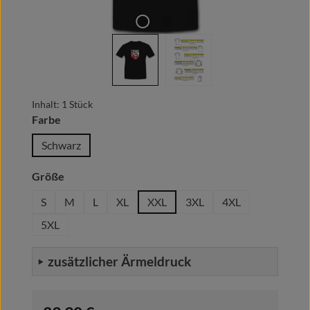
Inhalt:
1 Stück
auswählen
Farbe
Schwarz
auswählen
Größe
S
M
L
XL
XXL
3XL
4XL
5XL
zusätzlicher Ärmeldruck
Regulärer Preis: