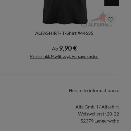
ALFASHIRT- T-Shirt #44635
9,90 €
Regulärer Preis:
Ab
Preise inkl. MwSt. zzgl. Versandkosten
Herstellerinformationen:
Details
Alfa GmbH / Alfashirt
Weisweilerstr.20-22
52379 Langerwehe