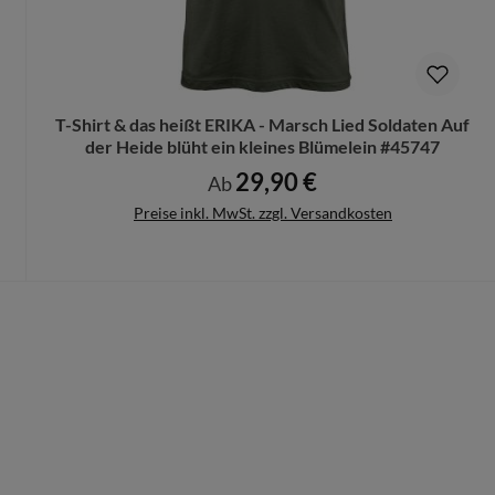
n Deinen Produktvorschlag kostenlos.
rungen mehr vorgenommen werden können.
T-Shirt & das heißt ERIKA - Marsch Lied Soldaten Auf
der Heide blüht ein kleines Blümelein #45747
29,90 €
Regulärer Preis:
Ab
Preise inkl. MwSt. zzgl. Versandkosten
Details