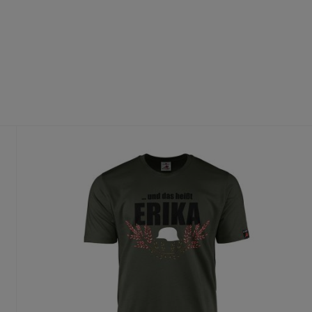
fühl
dass du die richtige Größe wählst.
te Größe gedruckt wird, ist ein Umtausch nur aus Qualitätsmängel