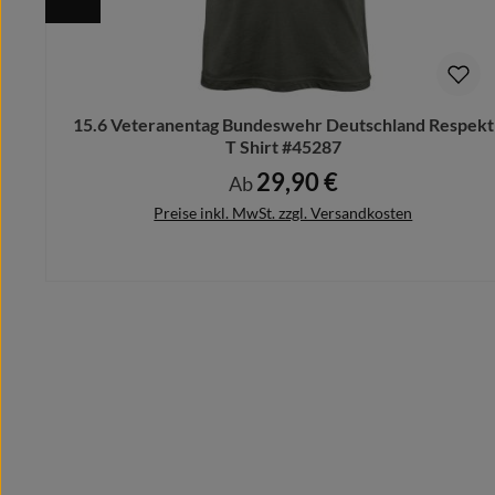
Du hast eine bessere/eigene Idee?
Schicke uns Deinen Motivwunsch vorab und wir designe
Bitte beachte hierbei, dass nach dem Kauf keine Ände
15.6 Veteranentag Bundeswehr Deutschland Respekt
T Shirt #45287
29,90 €
Regulärer Preis:
Ab
Preise inkl. MwSt. zzgl. Versandkosten
Details