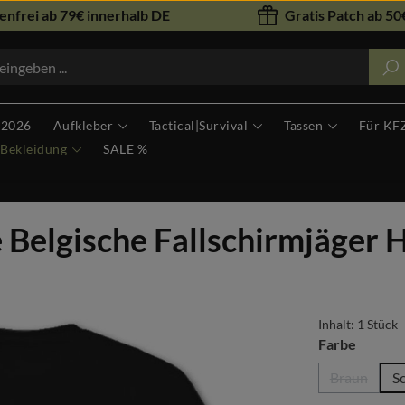
nfrei ab 79€ innerhalb DE
Gratis Patch ab 50€
 2026
Aufkleber
Tactical|Survival
Tassen
Für KF
Bekleidung
SALE %
elgische Fallschirmjäger H
Inhalt:
1 Stück
auswäh
Farbe
Braun
S
(Diese Opt