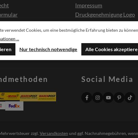
echt
Impressum
ormular
Druckgenehmigung Logo
te verwendet Cookies, um eine bestmögliche Erfahrung bieten zu können
sche
tionen ...
ieren
Nur technisch notwendige
Alle Cookies akzeptier
ndmethoden
Social Media
. Mehrwertsteuer zzgl.
Versandkosten
und ggf. Nachnahmegebühren, wenn 