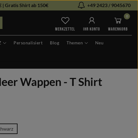
 | Gratis Shirt ab 150€
+49 2423 / 9045670
0
Du hast 0 Produkte auf dem Me
MERKZETTEL
IHR KONTO
WARENKORB
Z
Personalisiert
Blog
Themen
Neu
eer Wappen - T Shirt
len
chwarz
ion ist zurzeit nicht verfügbar.)