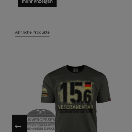
Oeko-Tex Standard 100
Grafik + Druck MADE IN GERMANY
Ähnliche Produkte
100% Baumwolle/cotton/coton(m.)/Algodón
Rundgesticktes Gewebe mit Doppelnähten
Produktgalerie überspringen
Rundhalsausschnitt
Marken Label am Textil sichtbar
Moderner zeitgemäßer Schnitt
Optimale Wärmeübertragung, angenehmes Tragege
Extrem glatte und fusselfreie Oberfläche
Kragenband im Nacken für cleanes Finish
Individuell auf deine ausgewählte Größe gedruckt
Nutze die hinterlegte Größentabelle um sicher zu gehen, 
Da das Motiv erst nach Bestelleingang auf deine gewähl