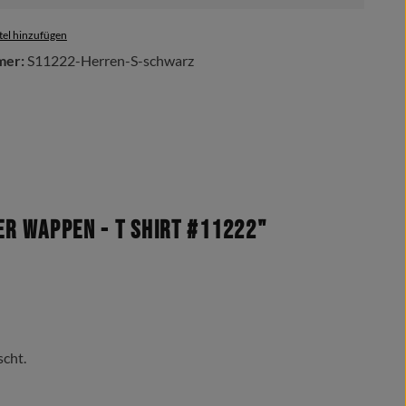
el hinzufügen
mer:
S11222-Herren-S-schwarz
r Wappen - T Shirt #11222"
scht.