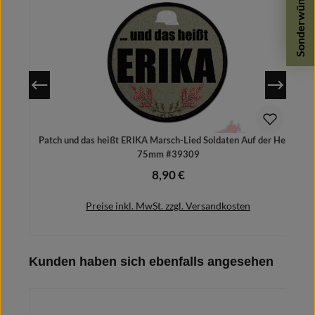
Sonderwünsche
Patch und das heißt ERIKA Marsch-Lied Soldaten Auf der Heide
P
75mm #39309
8,90 €
Regulärer Preis:
Preise inkl. MwSt. zzgl. Versandkosten
Produktgalerie überspringen
Kunden haben sich ebenfalls angesehen
In den Warenkorb