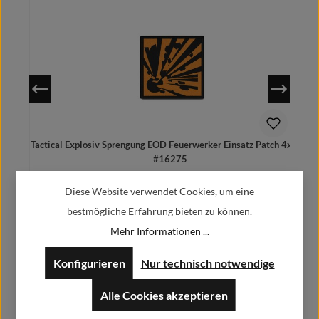
Tactical Explosiv Sprengung EOD Feuerwerker Einsatz Patch 4x4cm
#16275
6,90 €
Regulärer Preis:
Diese Website verwendet Cookies, um eine
Preise inkl. MwSt. zzgl. Versandkosten
bestmögliche Erfahrung bieten zu können.
Mehr Informationen ...
Konfigurieren
Nur technisch notwendige
Herstellerinformationen:
In den Warenkorb
Alle Cookies akzeptieren