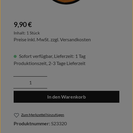
Regulärer Preis:
9,90 €
Inhalt:
1 Stück
Preise inkl. MwSt. zzgl. Versandkosten
Sofort verfügbar, Lieferzeit: 1 Tag
Produktionszeit, 2-3 Tage Lieferzeit
Produkt Anzahl: Gib den gewünschten Wert
In den Warenkorb
Zum Merkzettel hinzufügen
Produktnummer:
S23320