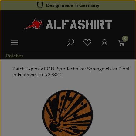
Design made in Germany
Zum Hauptinhalt springen
0
Du hast 0 Produkte 
Patches
Patch Explosiv EOD Pyro Techniker Sprengmeister Pioni
er Feuerwerker #23320
Bildergalerie überspringen