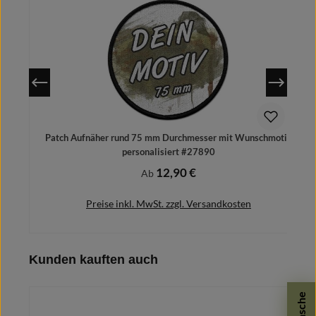
Patch Aufnäher rund 75 mm Durchmesser mit Wunschmotiv
personalisiert #27890
12,90 €
Regulärer Preis:
Ab
Preise inkl. MwSt. zzgl. Versandkosten
Produktgalerie überspringen
Kunden kauften auch
Details