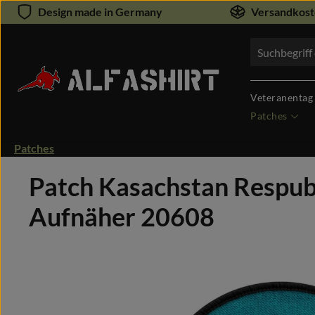
Design made in Germany
Versandkoste
um Hauptinhalt springen
Zur Suche springen
Veteranentag
Patches
Patches
Patch Kasachstan Respub
Aufnäher 20608
Bildergalerie überspringen