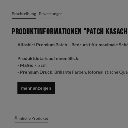
Beschreibung
Bewertungen
Produktinformationen "Patch Kasach
Alfashirt Premium Patch – Bedruckt für maximale Sch
Produktdetails auf einen Blick:
-
Maße:
7,5 cm
-
Premium Druck:
Brillante Farben, fotorealistische Qual
-
Made in Germany:
In unserer eigenen Firma mit viel Ha
-
Extrem robust:
Kratz- und wetterfest, kein Ausfranse
- Auf der Rückseite fest mit
Hakenklett
vernäht
-
Sofort einsatzbereit
auf allen vorhandenen Flauschflä
Werte Deine Ausrüstung professionell auf.
Ähnliche Produkte
Dieser hochwertige Patch wird
nicht gestickt
,
sondern mit modernster Technik
bedruckt
– was ihn
ext