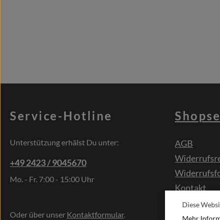
Service-Hotline
Shopse
Unterstützung erhälst Du unter:
AGB
Widerrufsr
+49 2423 / 9045670
Widerrufsf
Mo. - Fr. 7:00 - 15:00 Uhr
Kontakt
Sonderwün
Diese Websi
Oder über unser
Kontaktformular
.
Mehr Informa