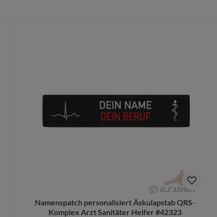
schnell ausfransen oder Fäden ziehen,
solut intakt
und
formstabil
.
zision
:
und kleinste Schriften werden extrem scharf und detailgetreu wie
uck
tief in das Gewebe
eingebracht.
gen bereits
ab 1 Patch
möglich!
ucksäcken, Caps, Westen oder Uniformen für den
harten Alltag
.
enthalten, ein Flauschgegenstück wird nicht mitgeliefert.)
Namenspatch personalisiert Äskulapstab QRS-
Komplex Arzt Sanitäter Helfer #42323