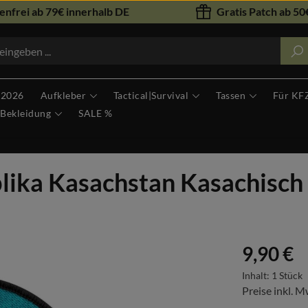
nfrei ab 79€ innerhalb DE
Gratis Patch ab 50€
 2026
Aufkleber
Tactical|Survival
Tassen
Für KF
Bekleidung
SALE %
lika Kasachstan Kasachisch
Regulärer Prei
9,90 €
Inhalt:
1 Stück
Preise inkl. M