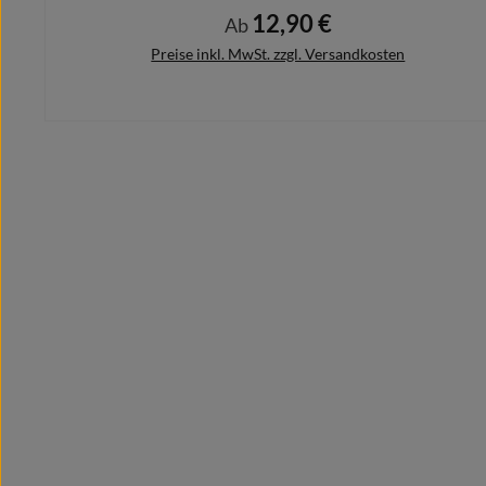
12,90 €
Regulärer Preis:
Ab
Preise inkl. MwSt. zzgl. Versandkosten
Details