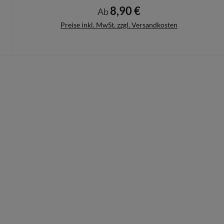
8,90 €
Regulärer Preis:
Ab
Preise inkl. MwSt. zzgl. Versandkosten
Details