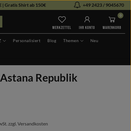
 | Gratis Shirt ab 150€
+49 2423 / 9045670
0
Du hast 0 Produkte auf dem Me
MERKZETTEL
IHR KONTO
WARENKORB
Z
Personalisiert
Blog
Themen
Neu
 Astana Republik
s:
wSt. zzgl. Versandkosten