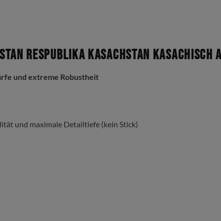
stan Respublika Kasachstan Kasachisch A
ärfe und extreme Robustheit
ität und maximale Detailtiefe (kein Stick)
ndarbeit gefertigt
n oder Fädenziehen
chen
rem strapazierfähig
und
langlebig
macht.