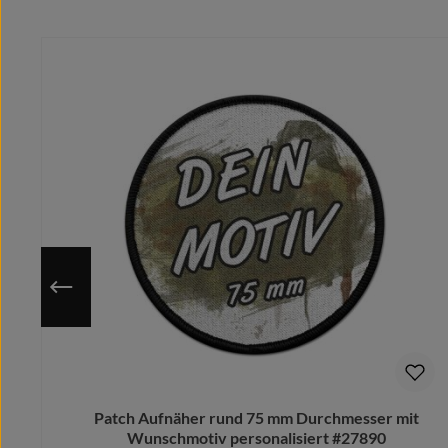
Produktgalerie überspringen
Während klassische Stick-Patches bei Outdoor-Nutzung 
bleibt die glatte, bedruckte Oberfläche dieses Patches
ab
Gleichzeitig bietet das Druckverfahren
unschlagbare Prä
Selbst
fotorealistische Motive
, komplexe Farbverläufe 
Dabei werden die Farben mit hoher Temperatur und Dr
Dieses spezielle Herstellungsverfahren macht uns Aufla
Ideal zur dauerhaften Individualisierung von Jacken, R
(
Hinweis:
Im Lieferumfang ist der Patch inkl. Hakenklett 
Patch Aufnäher rund 75 mm Durchmesser mit
Wunschmotiv personalisiert #27890