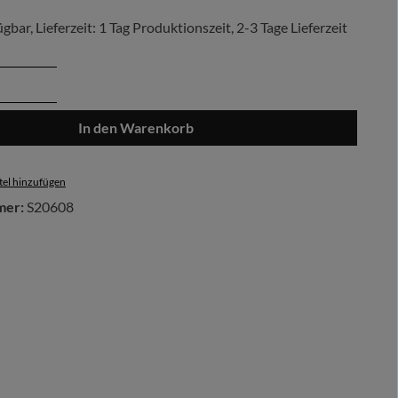
gbar, Lieferzeit: 1 Tag Produktionszeit, 2-3 Tage Lieferzeit
Anzahl: Gib den gewünschten Wert ein oder 
In den Warenkorb
el hinzufügen
mer:
S20608