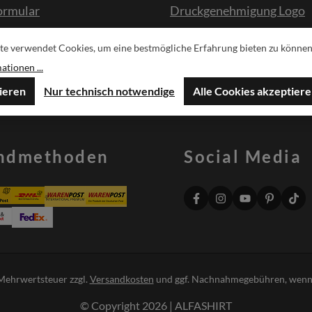
ormular
Druckgenehmigung Logo
te verwendet Cookies, um eine bestmögliche Erfahrung bieten zu können
sche
tionen ...
ieren
Nur technisch notwendige
Alle Cookies akzeptier
ndmethoden
Social Media
. Mehrwertsteuer zzgl.
Versandkosten
und ggf. Nachnahmegebühren, wenn 
© Copyright 2026 | ALFASHIRT