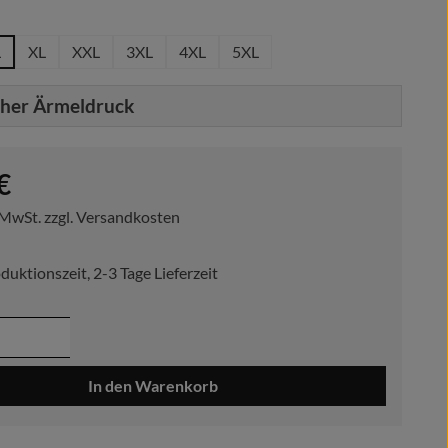
hlen
L
XL
XXL
3XL
4XL
5XL
cher Ärmeldruck
reis:
€
. MwSt. zzgl. Versandkosten
duktionszeit, 2-3 Tage Lieferzeit
 Anzahl: Gib den gewünschten Wert ein ode
In den Warenkorb