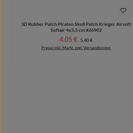
Bitte beachte hierbei, dass nach dem Kauf keine Ände
3D Rubber Patch Piraten Skull Patch Krieger Airsoft
Softair 4x5,5 cm #26902
4,05 €
Regulärer Preis:
Verkaufspreis:
5,40 €
Preise inkl. MwSt. zzgl. Versandkosten
In den Warenkorb