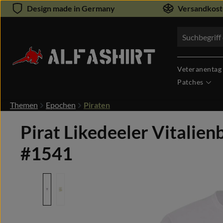
Design made in Germany
Versandkoste
um Hauptinhalt springen
Zur Suche springen
Veteranentag
Patches
Themen
Epochen
Piraten
Pirat Likedeeler Vitalien
#1541
Bildergalerie überspringen