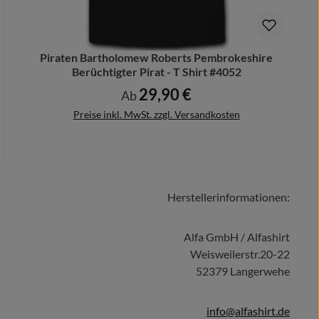
Piraten Bartholomew Roberts Pembrokeshire
Berüchtigter Pirat - T Shirt #4052
29,90 €
Regulärer Preis:
Ab
Preise inkl. MwSt. zzgl. Versandkosten
Herstellerinformationen:
Details
Alfa GmbH / Alfashirt
Weisweilerstr.20-22
52379 Langerwehe
info@alfashirt.de