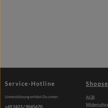
Service-Hotline
Shopse
Unterstützung erhälst Du unter:
AGB
Widerrufsr
+49 2423 / 9045670