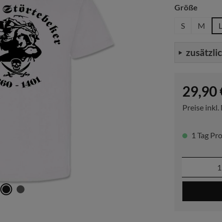
auswä
Größe
S
M
zusätzli
Regulärer P
29,90 
Preise inkl
1 Tag Pro
Produkt