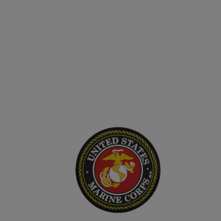
fühl
dass du die richtige Größe wählst.
te Größe gedruckt wird, ist ein Umtausch nur aus Qualitätsmängel
n Deinen Produktvorschlag kostenlos.