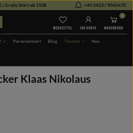
 | Gratis Shirt ab 150€
+49 2423 / 9045670
0
Du hast 0 Produkte auf dem Me
MERKZETTEL
IHR KONTO
WARENKORB
Z
Personalisiert
Blog
Themen
Neu
cker Klaas Nikolaus
len