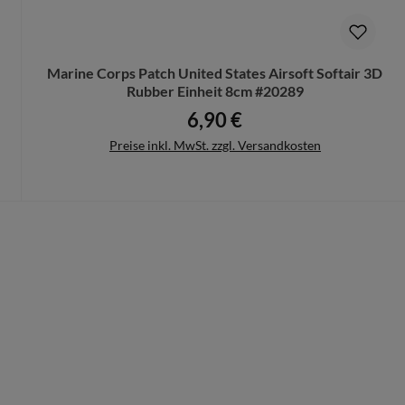
rungen mehr vorgenommen werden können.
Marine Corps Patch United States Airsoft Softair 3D
Rubber Einheit 8cm #20289
6,90 €
Regulärer Preis:
Preise inkl. MwSt. zzgl. Versandkosten
In den Warenkorb