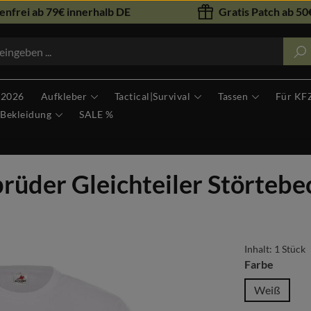
nfrei ab 79€ innerhalb DE
Gratis Patch ab 50€
 2026
Aufkleber
Tactical|Survival
Tassen
Für KF
Bekleidung
SALE %
brüder Gleichteiler Störtebe
Inhalt:
1 Stück
auswäh
Farbe
Weiß