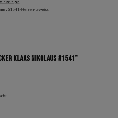
el hinzufügen
mer:
S1541-Herren-L-weiss
cker Klaas Nikolaus #1541"
scht.