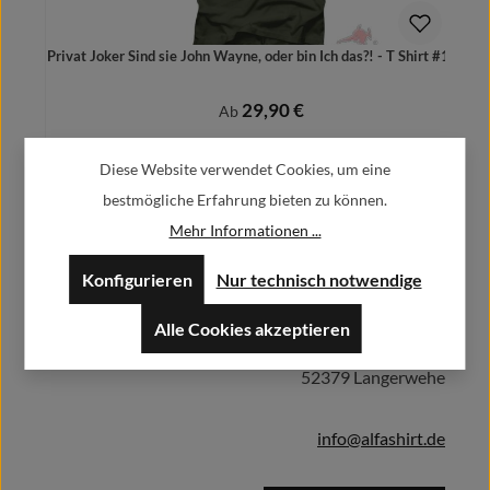
Privat Joker Sind sie John Wayne, oder bin Ich das?! - T Shirt #1210
29,90 €
Regulärer Preis:
Ab
Preise inkl. MwSt. zzgl. Versandkosten
Diese Website verwendet Cookies, um eine
bestmögliche Erfahrung bieten zu können.
Mehr Informationen ...
Herstellerinformationen:
Details
Konfigurieren
Nur technisch notwendige
Alfa GmbH / Alfashirt
Alle Cookies akzeptieren
Weisweilerstr.20-22
52379 Langerwehe
info@alfashirt.de