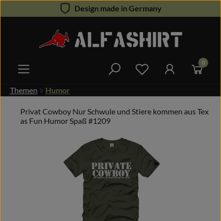
Design made in Germany
Zum Hauptinhalt springen
0
Du hast 0 Produkte 
Themen
Humor
Privat Cowboy Nur Schwule und Stiere kommen aus Tex
as Fun Humor Spaß #1209
Bildergalerie überspringen