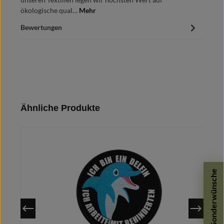
ökologische qual…
Mehr
Bewertungen
Produktgalerie überspringen
Ähnliche Produkte
Sonderwünsche