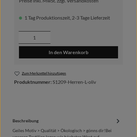
Preise inkl. MwSt. zzgl. Versandkosten
1 Tag Produktionszeit, 2-3 Tage Lieferzeit
Produkt Anzahl: Gib den gewünschten Wer
In den Warenkorb
Zum Merkzettel hinzufügen
Produktnummer:
S1209-Herren-L-oliv
Beschreibung
Geiles Motiv > Qualität > Ökologisch > gönns dir!Bei
unseren Textilien legen wir höchsten Wert auf