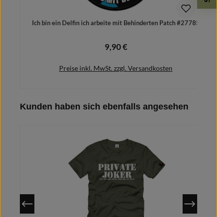
Ich bin ein Delfin ich arbeite mit Behinderten Patch #27785
P
9,90 €
Regulärer Preis:
Preise inkl. MwSt. zzgl. Versandkosten
Produktgalerie überspringen
Kunden haben sich ebenfalls angesehen
In den Warenkorb