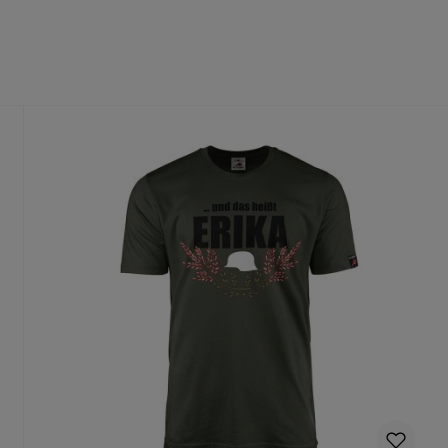
fühl
dass du die richtige Größe wählst.
te Größe gedruckt wird, ist ein Umtausch nur aus Qualitätsmängel
n Deinen Produktvorschlag kostenlos.
rungen mehr vorgenommen werden können.