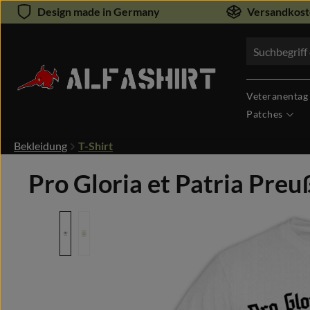
Design made in Germany
Versandkoste
um Hauptinhalt springen
Zur Suche springen
Veteranentag
Patches
Bekleidung
T-Shirt
Pro Gloria et Patria Pre
Bildergalerie überspringen