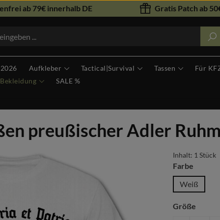
nfrei ab 79€ innerhalb DE
Gratis Patch ab 50€
 2026
Aufkleber
Tactical|Survival
Tassen
Für KF
Bekleidung
SALE %
ußen preußischer Adler Ruhm
Inhalt:
1 Stück
auswäh
Farbe
Weiß
auswä
Größe