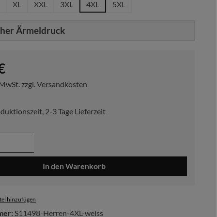
XL
XXL
3XL
4XL
5XL
cher Ärmeldruck
reis:
€
. MwSt. zzgl. Versandkosten
duktionszeit, 2-3 Tage Lieferzeit
 Anzahl: Gib den gewünschten Wert ein ode
In den Warenkorb
el hinzufügen
mer:
S11498-Herren-4XL-weiss