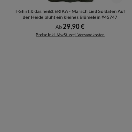
T-Shirt & das heißt ERIKA - Marsch Lied Soldaten Auf
der Heide blüht ein kleines Blümelein #45747
29,90 €
Regulärer Preis:
Ab
Preise inkl. MwSt. zzgl. Versandkosten
Details