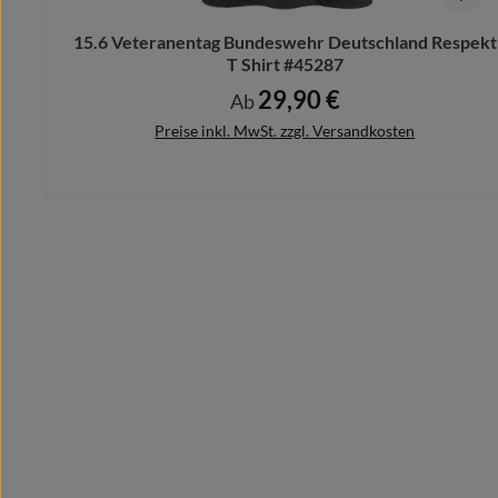
15.6 Veteranentag Bundeswehr Deutschland Respekt
T Shirt #45287
29,90 €
Regulärer Preis:
Ab
Preise inkl. MwSt. zzgl. Versandkosten
Details