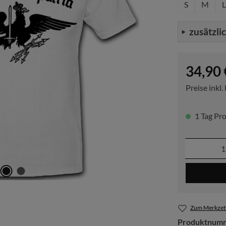
S
M
L
zusätzli
Regulärer P
34,90 
Preise inkl
1 Tag Pro
Produkt
Zum Merkzett
Produktnum