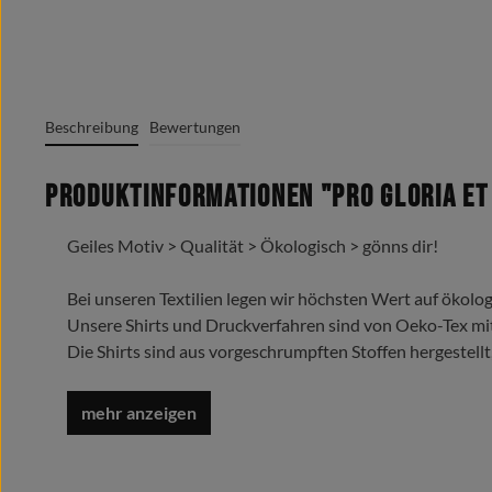
Beschreibung
Bewertungen
Produktinformationen "Pro Gloria et 
Geiles Motiv > Qualität > Ökologisch > gönns dir!
Bei unseren Textilien legen wir höchsten Wert auf ökolog
Unsere Shirts und Druckverfahren sind von Oeko-Tex mi
Die Shirts sind aus vorgeschrumpften Stoffen hergestellt
Trage es liebe es lebe es !
Oeko-Tex Standard 100
Grafik + Druck MADE IN GERMANY