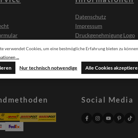
Datenschutz
echt
Impressum
ormular
Druckgenehmigung Logo
te verwendet Cookies, um eine bestmögliche Erfahrung bieten zu können
sche
tionen ...
ieren
Nur technisch notwendige
Alle Cookies akzeptier
ndmethoden
Social Media