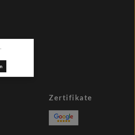
.
en
Zertifikate