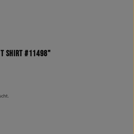
 T Shirt #11498"
scht.