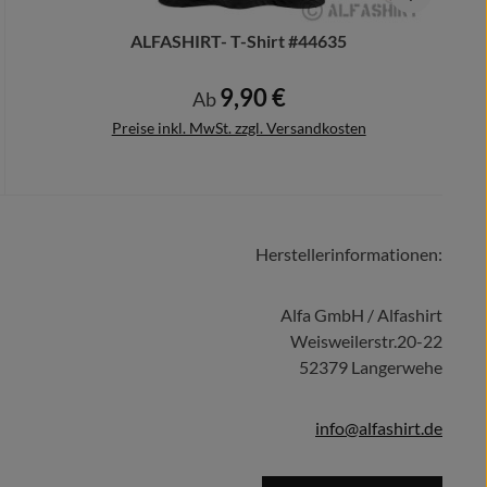
ALFASHIRT- T-Shirt #44635
9,90 €
Regulärer Preis:
Ab
Preise inkl. MwSt. zzgl. Versandkosten
Herstellerinformationen:
Details
Alfa GmbH / Alfashirt
Weisweilerstr.20-22
52379 Langerwehe
info@alfashirt.de