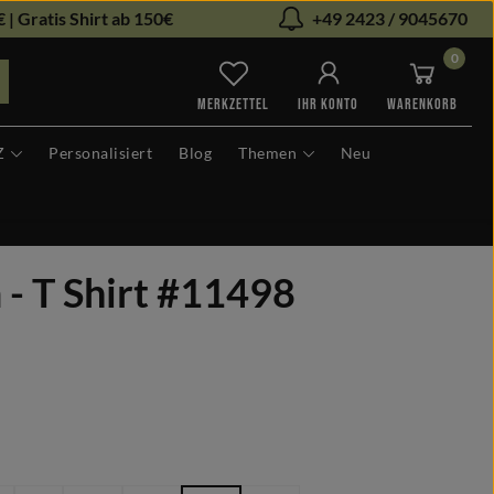
 | Gratis Shirt ab 150€
+49 2423 / 9045670
0
Du hast 0 Produkte auf dem Me
MERKZETTEL
IHR KONTO
WARENKORB
Z
Personalisiert
Blog
Themen
Neu
 - T Shirt #11498
len
hlen