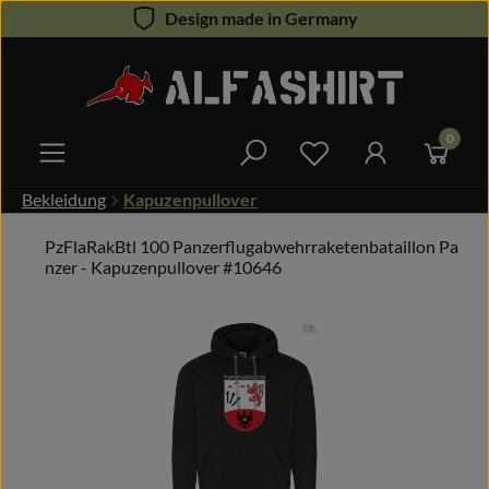
Design made in Germany
Zum Hauptinhalt springen
0
Du hast 0 Produkte 
Bekleidung
Kapuzenpullover
PzFlaRakBtl 100 Panzerflugabwehrraketenbataillon Pa
nzer - Kapuzenpullover #10646
Bildergalerie überspringen