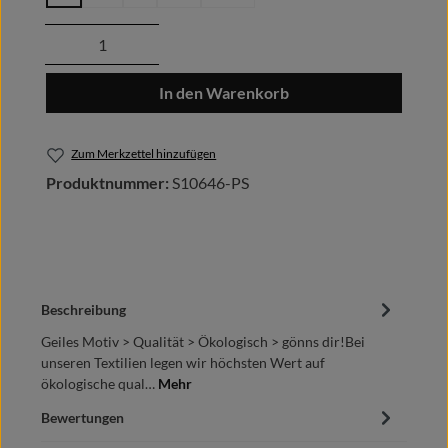
Produkt Anzahl: Gib den gewünschten Wert
In den Warenkorb
Zum Merkzettel hinzufügen
Produktnummer:
S10646-PS
Beschreibung
Geiles Motiv > Qualität > Ökologisch > gönns dir!Bei
unseren Textilien legen wir höchsten Wert auf
ökologische qual…
Mehr
Bewertungen