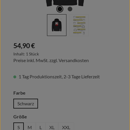
Regulärer Preis:
54,90 €
Inhalt:
1 Stück
Preise inkl. MwSt. zzgl. Versandkosten
1 Tag Produktionszeit, 2-3 Tage Lieferzeit
auswählen
Farbe
Schwarz
auswählen
Größe
S
M
L
XL
XXL