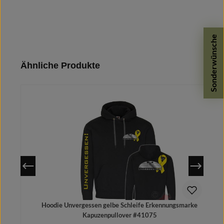
Sonderwünsche
Produktgalerie überspringen
Ähnliche Produkte
Hoodie Unvergessen gelbe Schleife Erkennungsmarke
Kapuzenpullover #41075