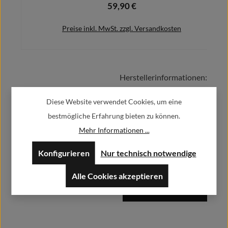
59,90 €
Regulärer Preis:
Preise inkl. MwSt. zzgl. Versandkosten
Herstellerinformationen:
Details
Diese Website verwendet Cookies, um eine
Alfa GmbH / Alfashirt
bestmögliche Erfahrung bieten zu können.
Weisweilerstr.20-22
52379 Langerwehe
Mehr Informationen ...
Konfigurieren
Nur technisch notwendige
info@alfashirt.de
Alle Cookies akzeptieren
Herstellerdatenblätter