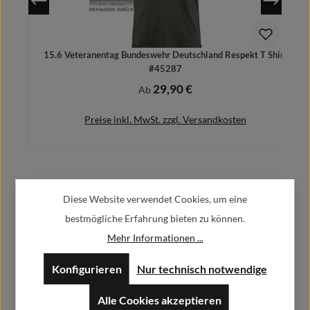
15.6 Veteranentag Bundeswehr Deutschland Respekt T Shirt
#45287
29,90 €
Regulärer Preis:
Ab
Preise inkl. MwSt. zzgl. Versandkosten
Herstellerinformationen:
Details
Diese Website verwendet Cookies, um eine
bestmögliche Erfahrung bieten zu können.
Alfa GmbH / Alfashirt
Mehr Informationen ...
Weisweilerstr.20-22
52379 Langerwehe
Konfigurieren
Nur technisch notwendige
info@alfashirt.de
Alle Cookies akzeptieren