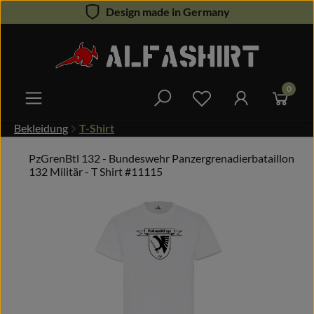
Design made in Germany
Zum Hauptinhalt springen
0
Du hast 0 Produkte 
Bekleidung
T-Shirt
PzGrenBtl 132 - Bundeswehr Panzergrenadierbataillon
132 Militär - T Shirt #11115
Bildergalerie überspringen