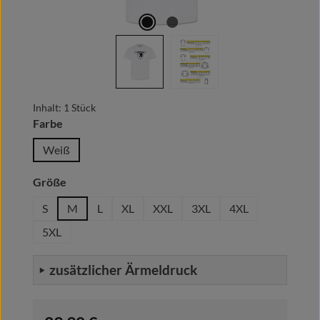
Inhalt:
1 Stück
auswählen
Farbe
Weiß
auswählen
Größe
S
M
L
XL
XXL
3XL
4XL
5XL
zusätzlicher Ärmeldruck
Regulärer Preis: