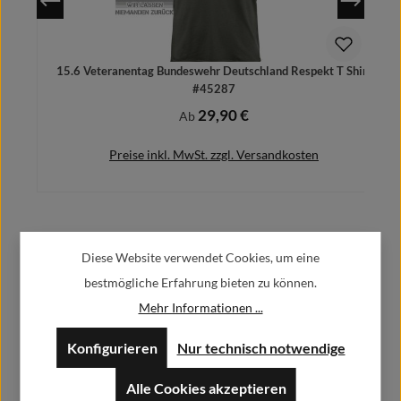
15.6 Veteranentag Bundeswehr Deutschland Respekt T Shirt
#45287
29,90 €
Regulärer Preis:
Ab
Preise inkl. MwSt. zzgl. Versandkosten
Herstellerinformationen:
Details
Diese Website verwendet Cookies, um eine
bestmögliche Erfahrung bieten zu können.
Alfa GmbH / Alfashirt
Mehr Informationen ...
Weisweilerstr.20-22
52379 Langerwehe
Konfigurieren
Nur technisch notwendige
info@alfashirt.de
Alle Cookies akzeptieren