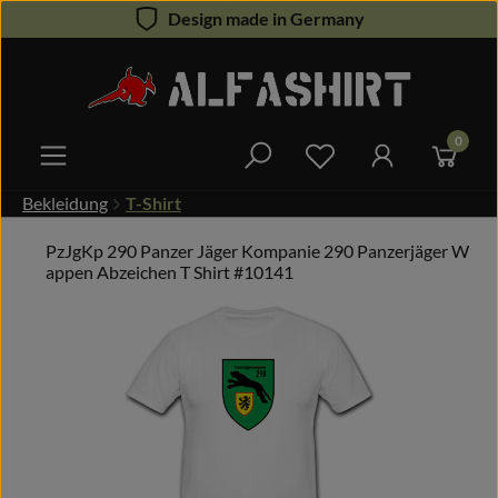
Design made in Germany
Zum Hauptinhalt springen
0
Du hast 0 Produkte 
Bekleidung
T-Shirt
PzJgKp 290 Panzer Jäger Kompanie 290 Panzerjäger W
appen Abzeichen T Shirt #10141
Bildergalerie überspringen