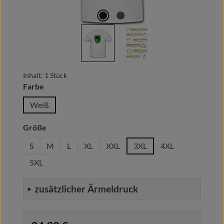
Inhalt:
1 Stück
auswählen
Farbe
Weiß
auswählen
Größe
S
M
L
XL
XXL
3XL
4XL
5XL
zusätzlicher Ärmeldruck
Regulärer Preis: