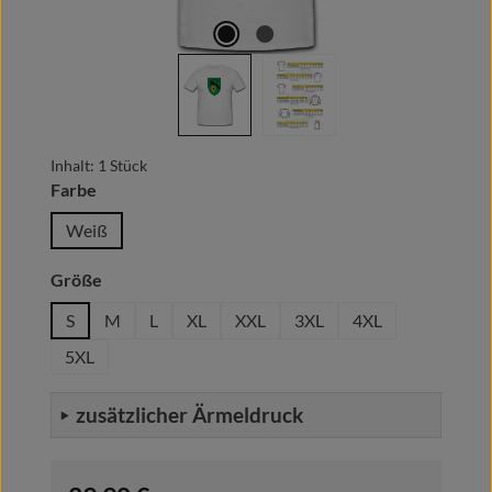
Inhalt:
1 Stück
auswählen
Farbe
Weiß
auswählen
Größe
S
M
L
XL
XXL
3XL
4XL
5XL
zusätzlicher Ärmeldruck
Regulärer Preis: