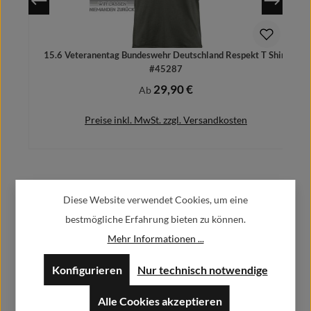
15.6 Veteranentag Bundeswehr Deutschland Respekt T Shirt
#45287
29,90 €
Regulärer Preis:
Ab
Preise inkl. MwSt. zzgl. Versandkosten
Herstellerinformationen:
Details
Diese Website verwendet Cookies, um eine
bestmögliche Erfahrung bieten zu können.
Alfa GmbH / Alfashirt
Mehr Informationen ...
Weisweilerstr.20-22
52379 Langerwehe
Konfigurieren
Nur technisch notwendige
info@alfashirt.de
Alle Cookies akzeptieren