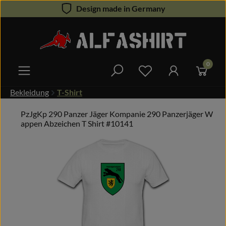
Design made in Germany
Zum Hauptinhalt springen
0
Du hast 0 Produkte 
Bekleidung
T-Shirt
PzJgKp 290 Panzer Jäger Kompanie 290 Panzerjäger W
appen Abzeichen T Shirt #10141
Bildergalerie überspringen