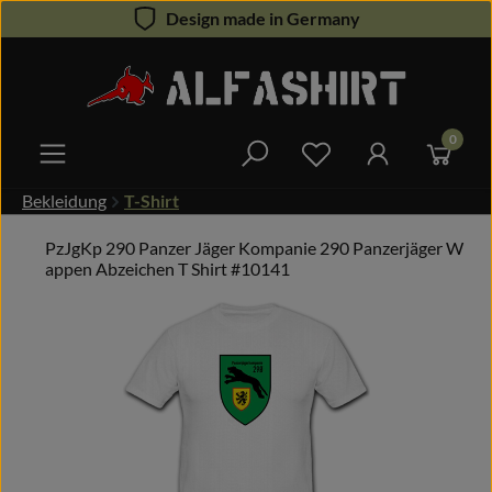
Design made in Germany
Zum Hauptinhalt springen
0
Du hast 0 Produkte 
Bekleidung
T-Shirt
PzJgKp 290 Panzer Jäger Kompanie 290 Panzerjäger W
appen Abzeichen T Shirt #10141
Bildergalerie überspringen