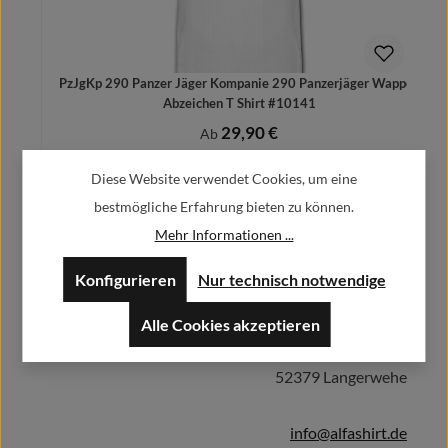
PzJgKp 290 Panzer Jäger Kompanie 290 Panzerjäger Wappen
Abzeichen T Shirt #10141
29,90 €
Regulärer Preis:
Ab
Preise inkl. MwSt. zzgl. Versandkosten
Diese Website verwendet Cookies, um eine
bestmögliche Erfahrung bieten zu können.
Mehr Informationen ...
Herstellerinformationen:
Details
Konfigurieren
Nur technisch notwendige
Alle Cookies akzeptieren
Alfa GmbH / Alfashirt
Weisweilerstr.20-22
52379 Langerwehe
info@alfashirt.de