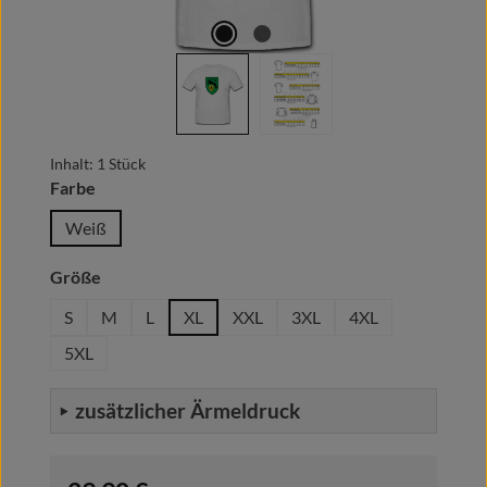
Inhalt:
1 Stück
auswählen
Farbe
Weiß
auswählen
Größe
S
M
L
XL
XXL
3XL
4XL
5XL
zusätzlicher Ärmeldruck
Regulärer Preis: