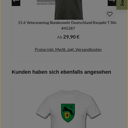
15.6 Veteranentag Bundeswehr Deutschland Respekt T Shirt
#45287
29,90 €
Regulärer Preis:
Ab
Preise inkl. MwSt. zzgl. Versandkosten
Produktgalerie überspringen
Kunden haben sich ebenfalls angesehen
Details