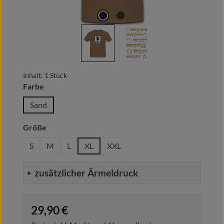
Inhalt:
1 Stück
auswählen
Farbe
Sand
auswählen
Größe
S
M
L
XL
XXL
zusätzlicher Ärmeldruck
Regulärer Preis:
29,90 €