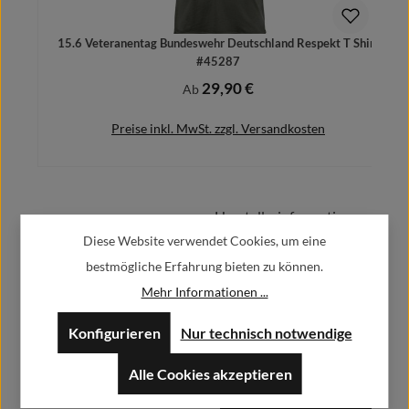
15.6 Veteranentag Bundeswehr Deutschland Respekt T Shirt
#45287
29,90 €
Regulärer Preis:
Ab
Preise inkl. MwSt. zzgl. Versandkosten
Herstellerinformationen:
Details
Diese Website verwendet Cookies, um eine
bestmögliche Erfahrung bieten zu können.
Alfa GmbH / Alfashirt
Weisweilerstr.20-22
Mehr Informationen ...
52379 Langerwehe
Konfigurieren
Nur technisch notwendige
info@alfashirt.de
Alle Cookies akzeptieren