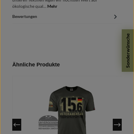
ökologische qual…
Mehr
Bewertungen
Sonderwünsche
Produktgalerie überspringen
Ähnliche Produkte