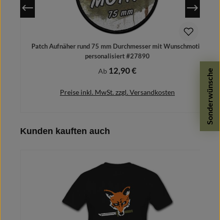
Patch Aufnäher rund 75 mm Durchmesser mit Wunschmotiv
personalisiert #27890
12,90 €
Regulärer Preis:
Ab
Sonderwünsche
Preise inkl. MwSt. zzgl. Versandkosten
Produktgalerie überspringen
Kunden kauften auch
Details