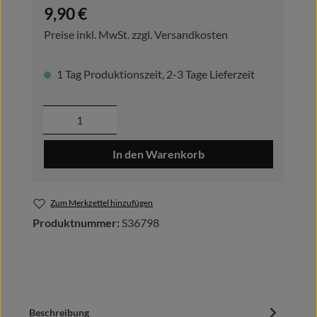
Regulärer Preis:
9,90 €
Preise inkl. MwSt. zzgl. Versandkosten
1 Tag Produktionszeit, 2-3 Tage Lieferzeit
Produkt Anzahl: Gib den gewünschten Wer
In den Warenkorb
Zum Merkzettel hinzufügen
Produktnummer:
S36798
Beschreibung