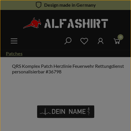
Design made in Germany
Zum Hauptinhalt springen
0
Du hast 0 Produkte 
Patches
QRS Komplex Patch Herzlinie Feuerwehr Rettungdienst
personalisierbar #36798
Bildergalerie überspringen