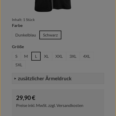
Inhalt:
1 Stück
auswählen
Farbe
Dunkelblau
Schwarz
auswählen
Größe
S
M
L
XL
XXL
3XL
4XL
5XL
zusätzlicher Ärmeldruck
Regulärer Preis:
29,90 €
Preise inkl. MwSt. zzgl. Versandkosten