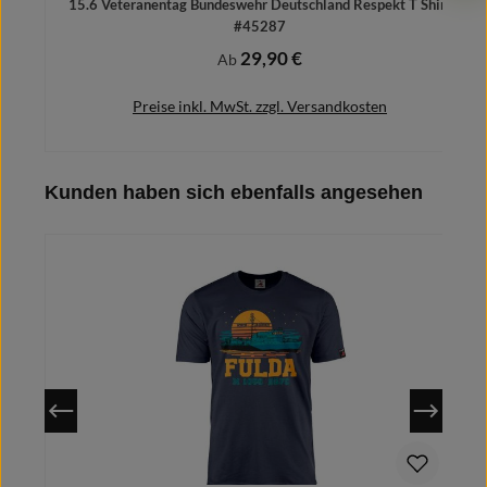
15.6 Veteranentag Bundeswehr Deutschland Respekt T Shirt
#45287
29,90 €
Regulärer Preis:
Ab
Preise inkl. MwSt. zzgl. Versandkosten
Produktgalerie überspringen
Kunden haben sich ebenfalls angesehen
Details