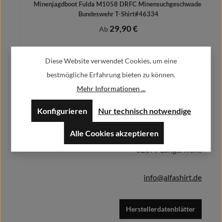
Minenjagdboot Fulda M1058 DRFC Minensuchgeschwader
S
Bundeswehr T-Shirt#46334
29,90 €
Regulärer Preis:
Ab
Preise inkl. MwSt. zzgl. Versandkosten
Diese Website verwendet Cookies, um eine
bestmögliche Erfahrung bieten zu können.
Mehr Informationen ...
Herstellerinformationen:
Details
Konfigurieren
Nur technisch notwendige
Alfa GmbH / Alfashirt
Alle Cookies akzeptieren
Weisweilerstr.20-22
52379 Langerwehe
info@alfashirt.de
Herstellerdatenblätter