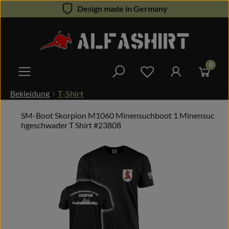
Design made in Germany
Zum Hauptinhalt springen
0
Du hast 0 Produkte 
Bekleidung
T-Shirt
SM-Boot Skorpion M1060 Minensuchboot 1 Minensuc
hgeschwader T Shirt #23808
Bildergalerie überspringen