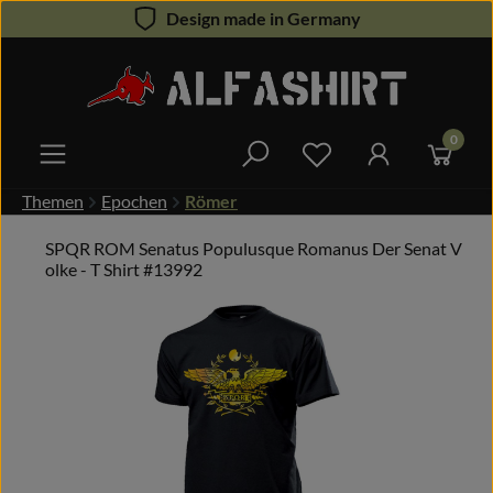
Design made in Germany
Zum Hauptinhalt springen
0
Du hast 0 Produkte 
Themen
Epochen
Römer
SPQR ROM Senatus Populusque Romanus Der Senat V
olke - T Shirt #13992
Bildergalerie überspringen