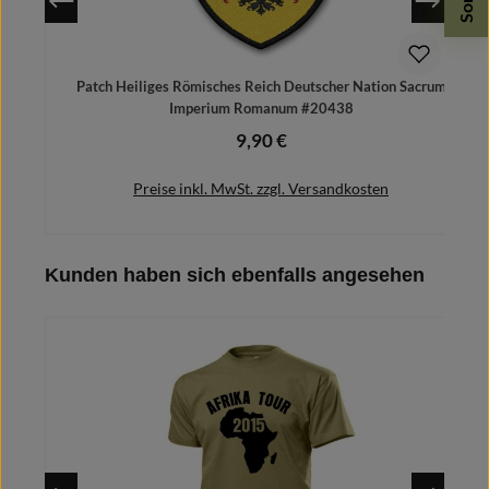
Patch Heiliges Römisches Reich Deutscher Nation Sacrum
Imperium Romanum #20438
9,90 €
Regulärer Preis:
Preise inkl. MwSt. zzgl. Versandkosten
Produktgalerie überspringen
Kunden haben sich ebenfalls angesehen
In den Warenkorb