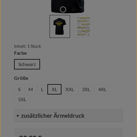
Inhalt:
1 Stück
auswählen
Farbe
Schwarz
auswählen
Größe
S
M
L
XL
XXL
3XL
4XL
5XL
zusätzlicher Ärmeldruck
Regulärer Preis: