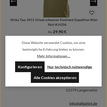
Afrika Tour 2015 Urlaub schwarzer Kontinent Expedition Wüste - T
Shirt #14206
29,90 €
Regulärer Preis:
Ab
Preise inkl. MwSt. zzgl. Versandkosten
Diese Website verwendet Cookies, um eine
bestmögliche Erfahrung bieten zu können.
Mehr Informationen ...
Herstellerinformationen:
Details
Konfigurieren
Nur technisch notwendige
Alle Cookies akzeptieren
Alfa GmbH / Alfashirt
Weisweilerstr.20-22
52379 Langerwehe
info@alfashirt.de