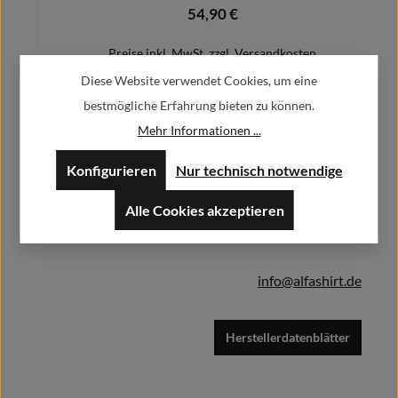
54,90 €
Regulärer Preis:
Preise inkl. MwSt. zzgl. Versandkosten
Diese Website verwendet Cookies, um eine
bestmögliche Erfahrung bieten zu können.
Mehr Informationen ...
Herstellerinformationen:
Details
Konfigurieren
Nur technisch notwendige
Alfa GmbH / Alfashirt
Weisweilerstr.20-22
Alle Cookies akzeptieren
52379 Langerwehe
info@alfashirt.de
Herstellerdatenblätter