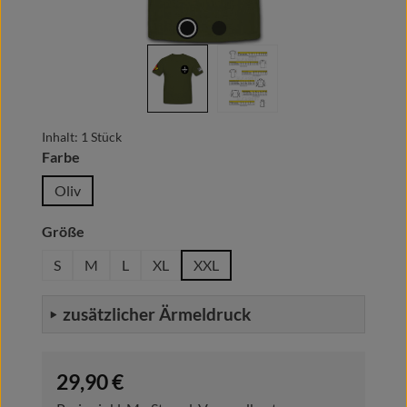
Inhalt:
1 Stück
auswählen
Farbe
Oliv
auswählen
Größe
S
M
L
XL
XXL
zusätzlicher Ärmeldruck
Regulärer Preis:
29,90 €