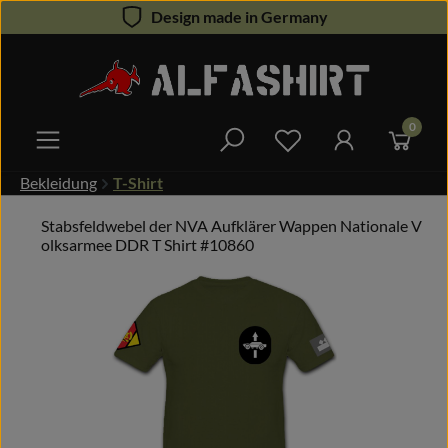
Design made in Germany
Zum Hauptinhalt springen
0
Du hast 0 Produkte 
Bekleidung
T-Shirt
Stabsfeldwebel der NVA Aufklärer Wappen Nationale V
olksarmee DDR T Shirt #10860
Bildergalerie überspringen