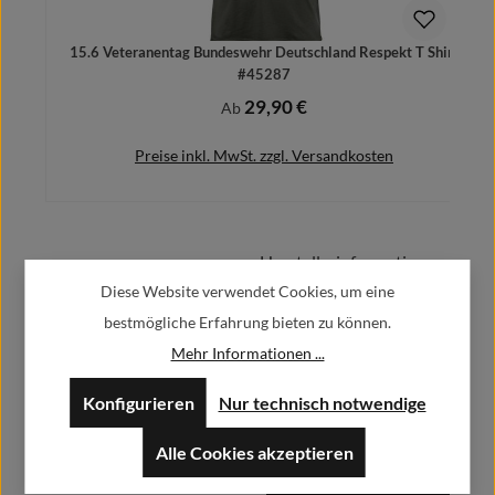
15.6 Veteranentag Bundeswehr Deutschland Respekt T Shirt
#45287
29,90 €
Regulärer Preis:
Ab
Preise inkl. MwSt. zzgl. Versandkosten
Herstellerinformationen:
Details
Diese Website verwendet Cookies, um eine
bestmögliche Erfahrung bieten zu können.
Alfa GmbH / Alfashirt
Weisweilerstr.20-22
Mehr Informationen ...
52379 Langerwehe
Konfigurieren
Nur technisch notwendige
info@alfashirt.de
Alle Cookies akzeptieren