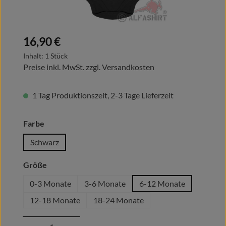
Regulärer Preis:
16,90 €
Inhalt:
1 Stück
Preise inkl. MwSt. zzgl. Versandkosten
1 Tag Produktionszeit, 2-3 Tage Lieferzeit
auswählen
Farbe
Schwarz
auswählen
Größe
0-3 Monate
3-6 Monate
6-12 Monate
12-18 Monate
18-24 Monate
Produkt Anzahl: Gib den gewünschten Wert