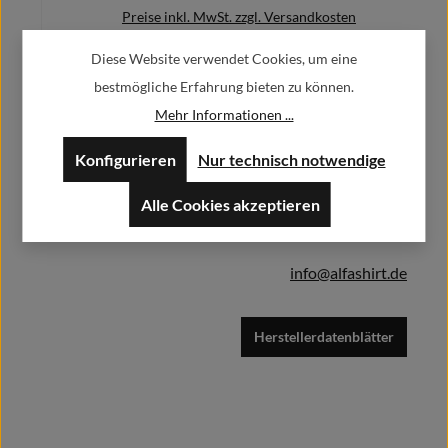
Preise inkl. MwSt. zzgl. Versandkosten
Diese Website verwendet Cookies, um eine
bestmögliche Erfahrung bieten zu können.
Herstellerinformationen:
Mehr Informationen ...
Details
Konfigurieren
Nur technisch notwendige
Alfa GmbH / Alfashirt
Weisweilerstr.20-22
Alle Cookies akzeptieren
52379 Langerwehe
info@alfashirt.de
Herstellerdatenblätter