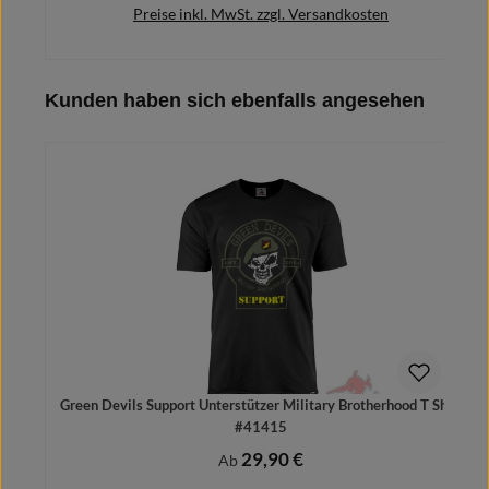
Preise inkl. MwSt. zzgl. Versandkosten
Produktgalerie überspringen
Kunden haben sich ebenfalls angesehen
Details
Green Devils Support Unterstützer Military Brotherhood T Shirt
#41415
29,90 €
Regulärer Preis:
Ab