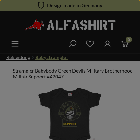
Design made in Germany
Zum Hauptinhalt springen
0
Du hast 0 Produkte 
Bekleidung
Babystrampler
Strampler Babybody Green Devils Military Brotherhood
Militär Support #42047
Bildergalerie überspringen