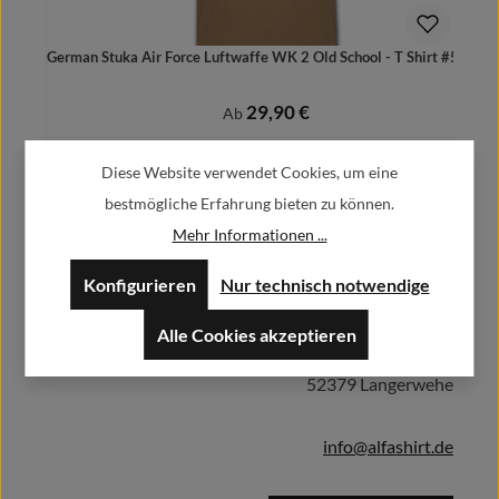
German Stuka Air Force Luftwaffe WK 2 Old School - T Shirt #5926
29,90 €
Regulärer Preis:
Ab
Preise inkl. MwSt. zzgl. Versandkosten
Diese Website verwendet Cookies, um eine
bestmögliche Erfahrung bieten zu können.
Mehr Informationen ...
Herstellerinformationen:
Details
Konfigurieren
Nur technisch notwendige
Alfa GmbH / Alfashirt
Alle Cookies akzeptieren
Weisweilerstr.20-22
52379 Langerwehe
info@alfashirt.de