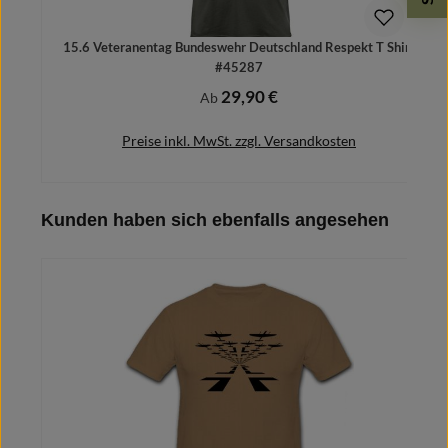
15.6 Veteranentag Bundeswehr Deutschland Respekt T Shirt
#45287
29,90 €
Regulärer Preis:
Ab
Preise inkl. MwSt. zzgl. Versandkosten
Produktgalerie überspringen
Kunden haben sich ebenfalls angesehen
Details