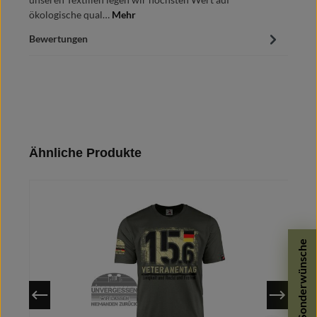
ökologische qual…
Mehr
Bewertungen
Produktgalerie überspringen
Ähnliche Produkte
Sonderwünsche