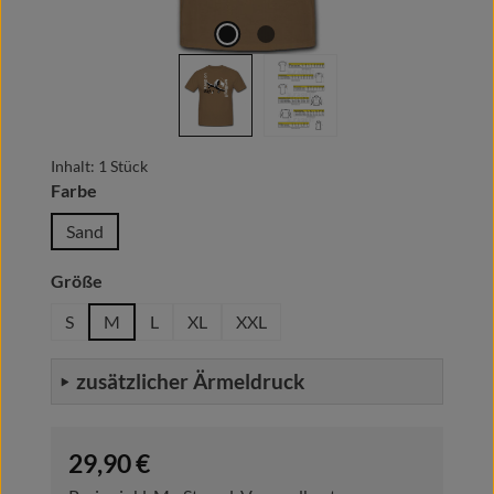
Inhalt:
1 Stück
auswählen
Farbe
Sand
auswählen
Größe
S
M
L
XL
XXL
zusätzlicher Ärmeldruck
Regulärer Preis:
29,90 €