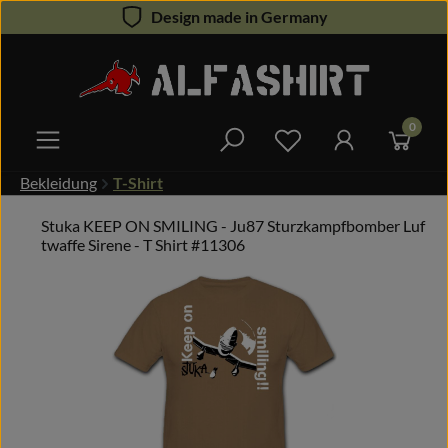
Design made in Germany
Zum Hauptinhalt springen
0
Du hast 0 Produkte 
Bekleidung
T-Shirt
Stuka KEEP ON SMILING - Ju87 Sturzkampfbomber Luf
twaffe Sirene - T Shirt #11306
Bildergalerie überspringen