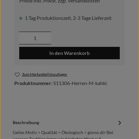
Preise inkl. MwSt. zzgl. Versandkosten
1 Tag Produktionszeit, 2-3 Tage Lieferzeit
Produkt Anzahl: Gib den gewünschten Wer
In den Warenkorb
Zum Merkzettel hinzufügen
Produktnummer:
S11306-Herren-M-kahki
Beschreibung
Geiles Motiv > Qualität > Ökologisch > gönns dir!Bei
unseren Textilien legen wir höchsten Wert auf