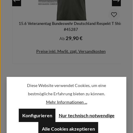
15.6 Veteranentag Bundeswehr Deutschland Respekt T Shirt
#45287
29,90 €
Regulärer Preis:
Ab
Preise inkl. MwSt. zzgl. Versandkosten
Herstellerinformationen:
Details
Diese Website verwendet Cookies, um eine
bestmögliche Erfahrung bieten zu können.
Alfa GmbH / Alfashirt
Mehr Informationen ...
Weisweilerstr.20-22
52379 Langerwehe
Konfigurieren
Nur technisch notwendige
info@alfashirt.de
Alle Cookies akzeptieren