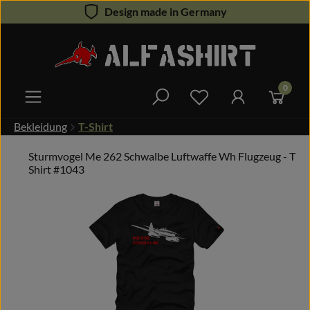
Design made in Germany
Zum Hauptinhalt springen
0
Du hast 0 Produkte 
Bekleidung
T-Shirt
Sturmvogel Me 262 Schwalbe Luftwaffe Wh Flugzeug - T
Shirt #1043
Bildergalerie überspringen