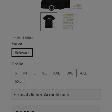
Inhalt:
1 Stück
auswählen
Farbe
Schwarz
auswählen
Größe
S
M
L
XL
XXL
3XL
4XL
5XL
zusätzlicher Ärmeldruck
Regulärer Preis: