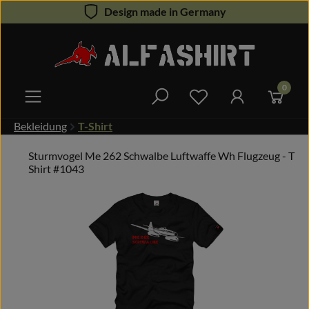
Design made in Germany
Zum Hauptinhalt springen
0
Du hast 0 Produkte 
Bekleidung
T-Shirt
Sturmvogel Me 262 Schwalbe Luftwaffe Wh Flugzeug - T
Shirt #1043
Bildergalerie überspringen