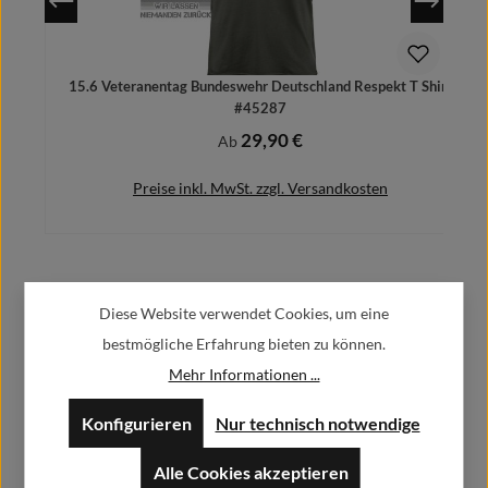
15.6 Veteranentag Bundeswehr Deutschland Respekt T Shirt
#45287
29,90 €
Regulärer Preis:
Ab
Preise inkl. MwSt. zzgl. Versandkosten
Herstellerinformationen:
Details
Diese Website verwendet Cookies, um eine
bestmögliche Erfahrung bieten zu können.
Alfa GmbH / Alfashirt
Mehr Informationen ...
Weisweilerstr.20-22
52379 Langerwehe
Konfigurieren
Nur technisch notwendige
info@alfashirt.de
Alle Cookies akzeptieren