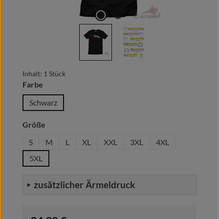
Inhalt:
1 Stück
auswählen
Farbe
Schwarz
auswählen
Größe
S
M
L
XL
XXL
3XL
4XL
5XL
zusätzlicher Ärmeldruck
Regulärer Preis: