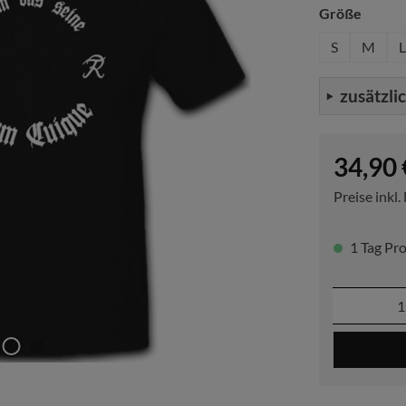
auswä
Größe
S
M
L
zusätzli
Regulärer P
34,90 
Preise inkl
1 Tag Pro
Produkt