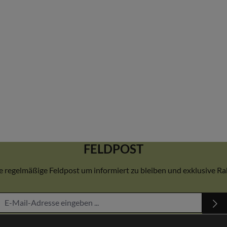
FELDPOST
 regelmäßige Feldpost um informiert zu bleiben und exklusive Rab