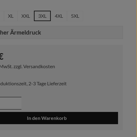
hlen
XL
XXL
3XL
4XL
5XL
cher Ärmeldruck
reis:
€
. MwSt. zzgl. Versandkosten
duktionszeit, 2-3 Tage Lieferzeit
 Anzahl: Gib den gewünschten Wert ein ode
In den Warenkorb