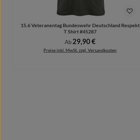
Schicke uns Deinen Motivwunsch vorab und wir designe
Bitte beachte hierbei, dass nach dem Kauf keine Ände
15.6 Veteranentag Bundeswehr Deutschland Respekt
T Shirt #45287
29,90 €
Regulärer Preis:
Ab
Preise inkl. MwSt. zzgl. Versandkosten
Details