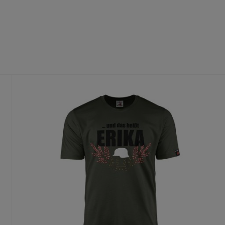
fühl
dass du die richtige Größe wählst.
te Größe gedruckt wird, ist ein Umtausch nur aus Qualitätsmängel