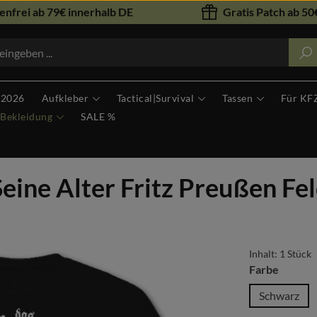
nfrei ab 79€ innerhalb DE
Gratis Patch ab 50€
 2026
Aufkleber
Tactical|Survival
Tassen
Für KF
Bekleidung
SALE %
ine Alter Fritz Preußen Fel
Inhalt:
1 Stück
auswäh
Farbe
Schwarz