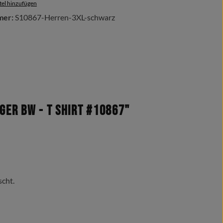
el hinzufügen
mer:
S10867-Herren-3XL-schwarz
ger BW - T Shirt #10867"
scht.