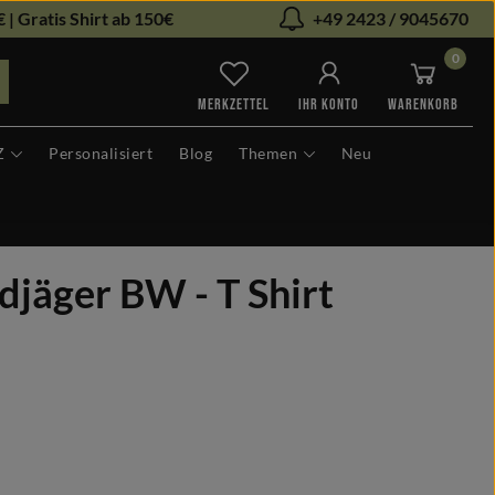
 | Gratis Shirt ab 150€
+49 2423 / 9045670
0
Du hast 0 Produkte auf dem Me
MERKZETTEL
IHR KONTO
WARENKORB
Z
Personalisiert
Blog
Themen
Neu
djäger BW - T Shirt
len