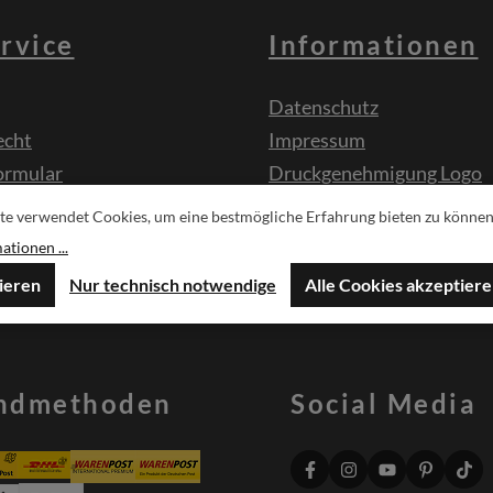
rvice
Informationen
Datenschutz
echt
Impressum
ormular
Druckgenehmigung Logo
te verwendet Cookies, um eine bestmögliche Erfahrung bieten zu können
sche
tionen ...
ieren
Nur technisch notwendige
Alle Cookies akzeptier
ndmethoden
Social Media