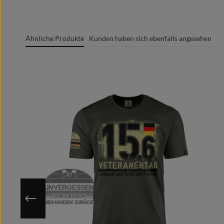
Oeko-Tex Standard 100
Grafik + Druck MADE IN GERMANY
Ähnliche Produkte
Kunden haben sich ebenfalls angesehen
100% Baumwolle/cotton/coton(m.)/Algodón
Rundgesticktes Gewebe mit Doppelnähten
Produktgalerie überspringen
Rundhalsausschnitt
Marken Label am Textil sichtbar
Moderner zeitgemäßer Schnitt
Optimale Wärmeübertragung, angenehmes Tragege
Extrem glatte und fusselfreie Oberfläche
Kragenband im Nacken für cleanes Finish
Individuell auf deine ausgewählte Größe gedruckt
Nutze die hinterlegte Größentabelle um sicher zu gehen, 
Da das Motiv erst nach Bestelleingang auf deine gewähl
Du hast eine bessere/eigene Idee?