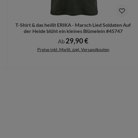
n Deinen Produktvorschlag kostenlos.
rungen mehr vorgenommen werden können.
T-Shirt & das heißt ERIKA - Marsch Lied Soldaten Auf
der Heide blüht ein kleines Blümelein #45747
29,90 €
Regulärer Preis:
Ab
Preise inkl. MwSt. zzgl. Versandkosten
Details