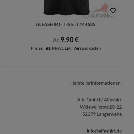
ALFASHIRT- T-Shirt #44635
9,90 €
Regulärer Preis:
Ab
Preise inkl. MwSt. zzgl. Versandkosten
Herstellerinformationen:
Details
Alfa GmbH / Alfashirt
Weisweilerstr.20-22
52379 Langerwehe
info@alfashirt.de