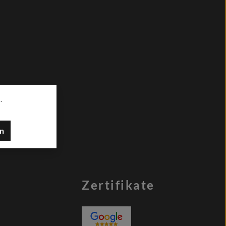
.
en
Zertifikate