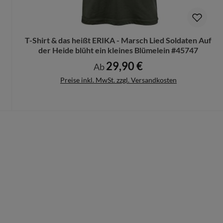
n Deinen Produktvorschlag kostenlos.
rungen mehr vorgenommen werden können.
T-Shirt & das heißt ERIKA - Marsch Lied Soldaten Auf
der Heide blüht ein kleines Blümelein #45747
29,90 €
Regulärer Preis:
Ab
Preise inkl. MwSt. zzgl. Versandkosten
Details