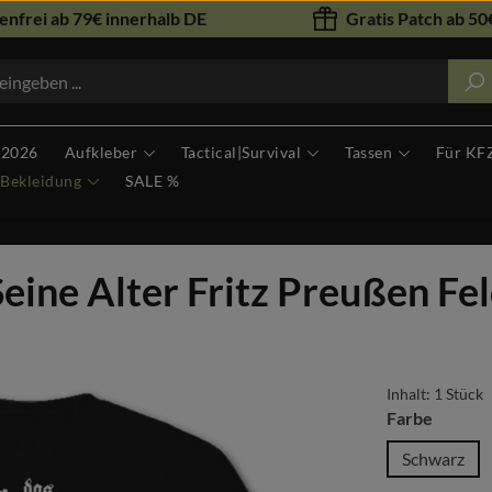
nfrei ab 79€ innerhalb DE
Gratis Patch ab 50€
 2026
Aufkleber
Tactical|Survival
Tassen
Für KF
Bekleidung
SALE %
ine Alter Fritz Preußen Fel
Inhalt:
1 Stück
auswäh
Farbe
Schwarz