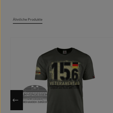
Oeko-Tex Standard 100
Grafik + Druck MADE IN GERMANY
Ähnliche Produkte
100% Baumwolle/cotton/coton(m.)/Algodón
Rundgesticktes Gewebe mit Doppelnähten
Produktgalerie überspringen
Rundhalsausschnitt
Marken Label am Textil sichtbar
Moderner zeitgemäßer Schnitt
Optimale Wärmeübertragung, angenehmes Tragege
Extrem glatte und fusselfreie Oberfläche
Kragenband im Nacken für cleanes Finish
Individuell auf deine ausgewählte Größe gedruckt
Nutze die hinterlegte Größentabelle um sicher zu gehen, 
Da das Motiv erst nach Bestelleingang auf deine gewähl
Du hast eine bessere/eigene Idee?