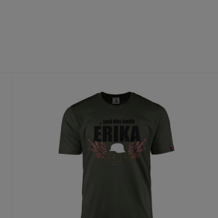
fühl
dass du die richtige Größe wählst.
te Größe gedruckt wird, ist ein Umtausch nur aus Qualitätsmängel