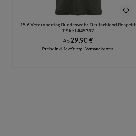
Schicke uns Deinen Motivwunsch vorab und wir designe
Bitte beachte hierbei, dass nach dem Kauf keine Ände
15.6 Veteranentag Bundeswehr Deutschland Respekt
T Shirt #45287
29,90 €
Regulärer Preis:
Ab
Preise inkl. MwSt. zzgl. Versandkosten
Details